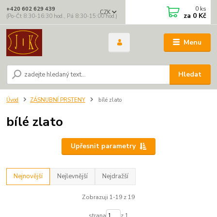
0
ks
+420 602 629 439
CZK
za
0 Kč
(Po-Čt 8:30-16:30 hod., Pá 8:30-15:00 hod.)
Menu
Hledat
Úvod
ZÁSNUBNÍ PRSTENY
bílé zlato
bílé zlato
Upřesnit parametry
Nejnovější
Nejlevnější
Nejdražší
Zobrazuji 1-19 z 19
strana
z 1