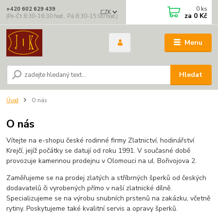
0
ks
+420 602 629 439
CZK
za
0 Kč
(Po-Čt 8:30-16:30 hod., Pá 8:30-15:00 hod.)
Menu
Hledat
Úvod
O nás
O nás
Vítejte na e-shopu české rodinné firmy Zlatnictví, hodinářství
Krejčí, jejíž počátky se datují od roku 1991. V současné době
provozuje kamennou prodejnu v Olomouci na ul. Bořivojova 2.
Zaměřujeme se na prodej zlatých a stříbrných šperků od českých
dodavatelů či vyrobených přímo v naší zlatnické dílně.
Specializujeme se na výrobu snubních prstenů na zakázku, včetně
rytiny. Poskytujeme také kvalitní servis a opravy šperků.