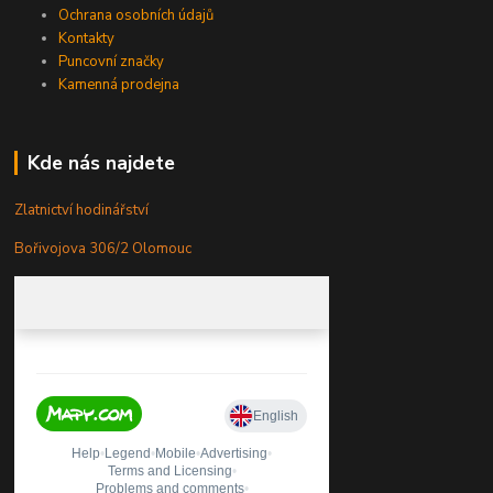
Ochrana osobních údajů
Kontakty
Puncovní značky
Kamenná prodejna
Kde nás najdete
Zlatnictví hodinářství
Bořivojova 306/2 Olomouc