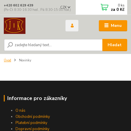
0
ks
+420 602 629 439
CZK
za
0 Kč
(Po-Čt 8:30-16:30 hod., Pá 8:30-15:00 hod.)
Menu
Hledat
Úvod
Novinky
Informace pro zákazníky
O nás
Obchodní podmínky
Platební podmínky
Dopravní podmínky