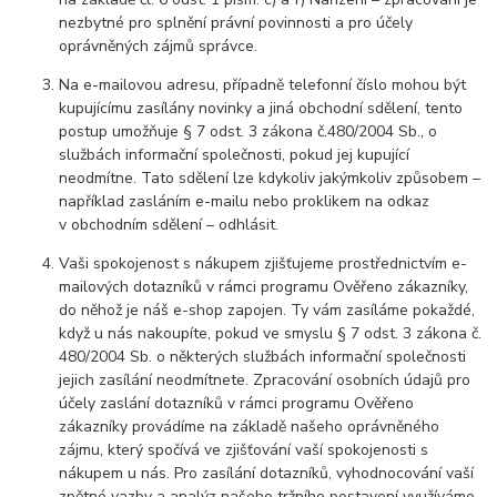
nezbytné pro splnění právní povinnosti a pro účely
oprávněných zájmů správce.
Na e-mailovou adresu, případně telefonní číslo mohou být
kupujícímu zasílány novinky a jiná obchodní sdělení, tento
postup umožňuje § 7 odst. 3 zákona č.480/2004 Sb., o
službách informační společnosti, pokud jej kupující
neodmítne. Tato sdělení lze kdykoliv jakýmkoliv způsobem –
například zasláním e-mailu nebo proklikem na odkaz
v obchodním sdělení – odhlásit.
Vaši spokojenost s nákupem zjišťujeme prostřednictvím e-
mailových dotazníků v rámci programu Ověřeno zákazníky,
do něhož je náš e-shop zapojen. Ty vám zasíláme pokaždé,
když u nás nakoupíte, pokud ve smyslu § 7 odst. 3 zákona č.
480/2004 Sb. o některých službách informační společnosti
jejich zasílání neodmítnete. Zpracování osobních údajů pro
účely zaslání dotazníků v rámci programu Ověřeno
zákazníky provádíme na základě našeho oprávněného
zájmu, který spočívá ve zjišťování vaší spokojenosti s
nákupem u nás. Pro zasílání dotazníků, vyhodnocování vaší
zpětné vazby a analýz našeho tržního postavení využíváme