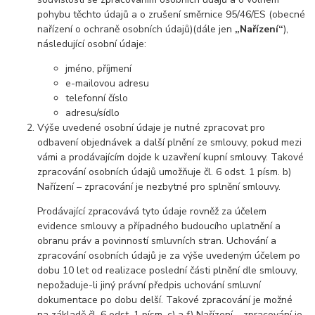
pohybu těchto údajů a o zrušení směrnice 95/46/ES (obecné
nařízení o ochraně osobních údajů)(dále jen
„Nařízení“
),
následující osobní údaje:
jméno, příjmení
e-mailovou adresu
telefonní číslo
adresu/sídlo
Výše uvedené osobní údaje je nutné zpracovat pro
odbavení objednávek a další plnění ze smlouvy, pokud mezi
vámi a prodávajícím dojde k uzavření kupní smlouvy. Takové
zpracování osobních údajů umožňuje čl. 6 odst. 1 písm. b)
Nařízení – zpracování je nezbytné pro splnění smlouvy.
Prodávající zpracovává tyto údaje rovněž za účelem
evidence smlouvy a případného budoucího uplatnění a
obranu práv a povinností smluvních stran. Uchování a
zpracování osobních údajů je za výše uvedeným účelem po
dobu 10 let od realizace poslední části plnění dle smlouvy,
nepožaduje-li jiný právní předpis uchování smluvní
dokumentace po dobu delší. Takové zpracování je možné
na základě čl. 6 odst. 1 písm. c) a f) Nařízení – zpracování je