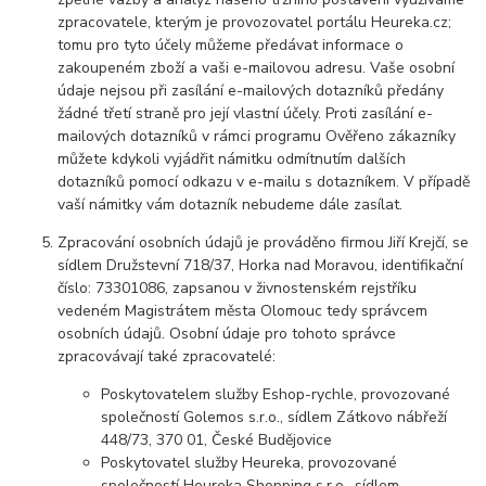
zpracovatele, kterým je provozovatel portálu Heureka.cz;
tomu pro tyto účely můžeme předávat informace o
zakoupeném zboží a vaši e-mailovou adresu. Vaše osobní
údaje nejsou při zasílání e-mailových dotazníků předány
žádné třetí straně pro její vlastní účely. Proti zasílání e-
mailových dotazníků v rámci programu Ověřeno zákazníky
můžete kdykoli vyjádřit námitku odmítnutím dalších
dotazníků pomocí odkazu v e-mailu s dotazníkem. V případě
vaší námitky vám dotazník nebudeme dále zasílat.
Zpracování osobních údajů je prováděno firmou Jiří Krejčí, se
sídlem Družstevní 718/37, Horka nad Moravou, identifikační
číslo: 73301086, zapsanou v živnostenském rejstříku
vedeném Magistrátem města Olomouc tedy správcem
osobních údajů. Osobní údaje pro tohoto správce
zpracovávají také zpracovatelé:
Poskytovatelem služby Eshop-rychle, provozované
společností Golemos s.r.o., sídlem Zátkovo nábřeží
448/73, 370 01, České Budějovice
Poskytovatel služby Heureka, provozované
společností Heureka Shopping s.r.o., sídlem