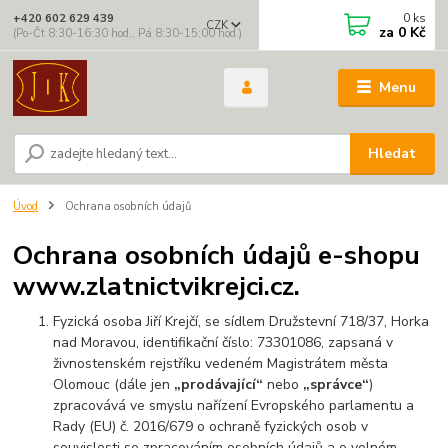
0
ks
+420 602 629 439
CZK
za
0 Kč
(Po-Čt 8:30-16:30 hod., Pá 8:30-15:00 hod.)
Menu
Hledat
Úvod
Ochrana osobních údajů
Ochrana osobních údajů e-shopu
www.zlatnictvikrejci.cz.
Fyzická osoba Jiří Krejčí, se sídlem Družstevní 718/37, Horka
nad Moravou, identifikační číslo: 73301086, zapsaná v
živnostenském rejstříku vedeném Magistrátem města
Olomouc (dále jen
„prodávající“
nebo
„správce“
)
zpracovává ve smyslu nařízení Evropského parlamentu a
Rady (EU) č. 2016/679 o ochraně fyzických osob v
souvislosti se zpracováním osobních údajů a o volném