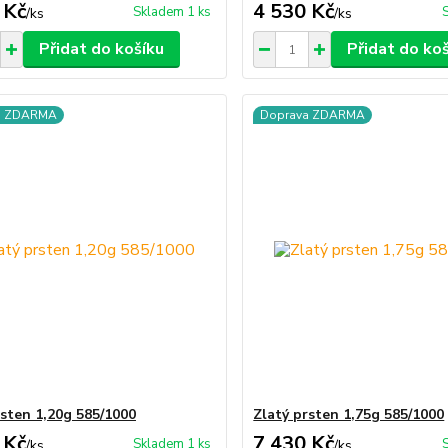
 Kč
4 530 Kč
Skladem 1 ks
/
ks
/
ks
Přidat do košíku
Přidat do ko
a ZDARMA
Doprava ZDARMA
rsten 1,20g 585/1000
Zlatý prsten 1,75g 585/1000
 Kč
7 430 Kč
Skladem 1 ks
/
ks
/
ks