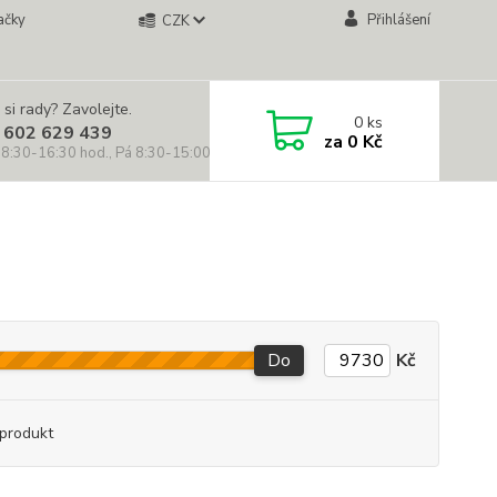
ačky
Přihlášení
CZK
 si rady? Zavolejte.
0
ks
 602 629 439
za
0 Kč
 8:30-16:30 hod., Pá 8:30-15:00 hod.)
Do
Kč
produkt