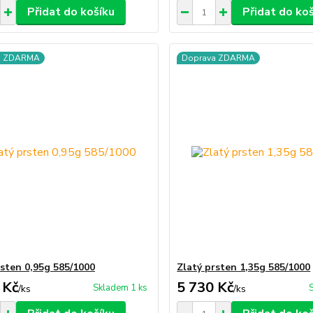
Přidat do košíku
Přidat do ko
a ZDARMA
Doprava ZDARMA
rsten 0,95g 585/1000
Zlatý prsten 1,35g 585/1000
 Kč
5 730 Kč
Skladem 1 ks
/
ks
/
ks