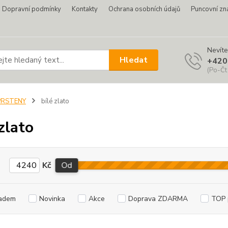
Dopravní podmínky
Kontakty
Ochrana osobních údajů
Puncovní zn
Nevíte
Hledat
+420
(Po-Čt
PRSTENY
bílé zlato
zlato
Kč
Od
adem
Novinka
Akce
Doprava ZDARMA
TOP 