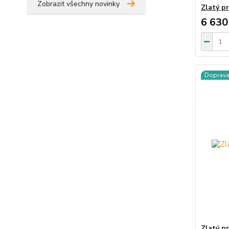
Zobrazit všechny novinky
Zlatý p
6 630
Doprav
Zlatý p