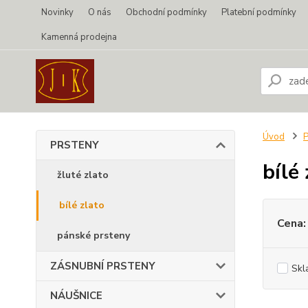
Novinky
O nás
Obchodní podmínky
Platební podmínky
Kamenná prodejna
Úvod
PRSTENY
bílé 
žluté zlato
bílé zlato
Cena:
pánské prsteny
ZÁSNUBNÍ PRSTENY
Skl
NÁUŠNICE