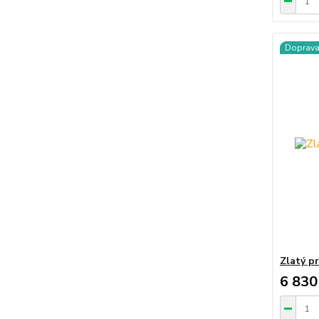
Doprav
Zlatý p
6 830