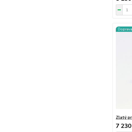
Doprav
Zlatý p
7 230