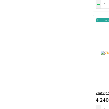
Doprav
Zlatý p
4 240