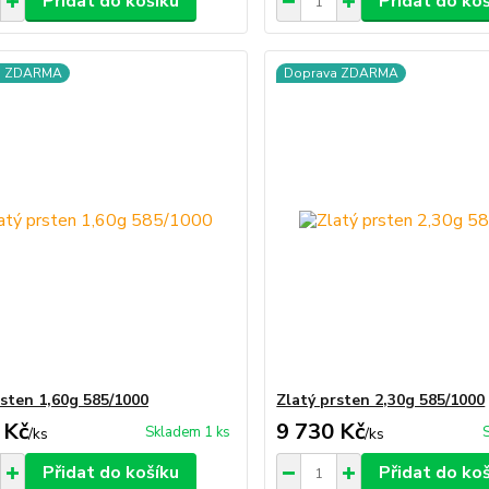
Přidat do košíku
Přidat do ko
a ZDARMA
Doprava ZDARMA
rsten 1,60g 585/1000
Zlatý prsten 2,30g 585/1000
 Kč
9 730 Kč
Skladem 1 ks
/
ks
/
ks
Přidat do košíku
Přidat do ko