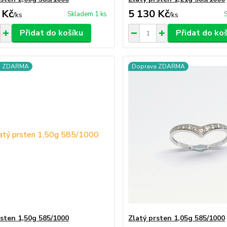
 Kč
5 130 Kč
Skladem 1 ks
/
ks
/
ks
Přidat do košíku
Přidat do ko
a ZDARMA
Doprava ZDARMA
rsten 1,50g 585/1000
Zlatý prsten 1,05g 585/1000