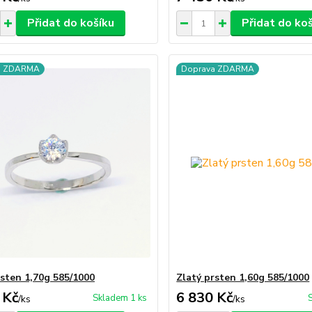
Přidat do košíku
Přidat do ko
a ZDARMA
Doprava ZDARMA
rsten 1,70g 585/1000
Zlatý prsten 1,60g 585/1000
 Kč
6 830 Kč
Skladem 1 ks
/
ks
/
ks