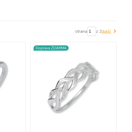
strana
z 2
další
Doprava ZDARMA