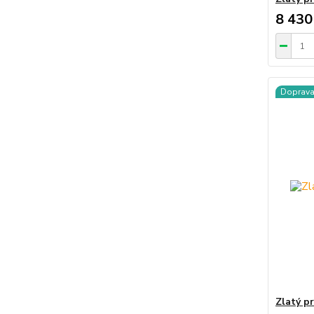
8 430
Doprav
Zlatý p