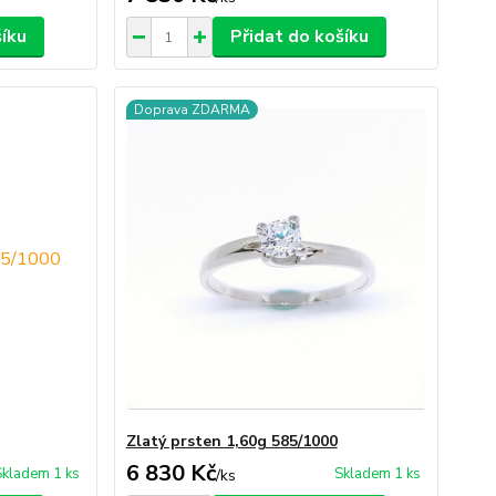
šíku
Přidat do košíku
Doprava ZDARMA
Zlatý prsten 1,60g 585/1000
6 830 Kč
Skladem 1 ks
Skladem 1 ks
/
ks