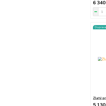
6 340
Doprav
Zlatý p
5 130