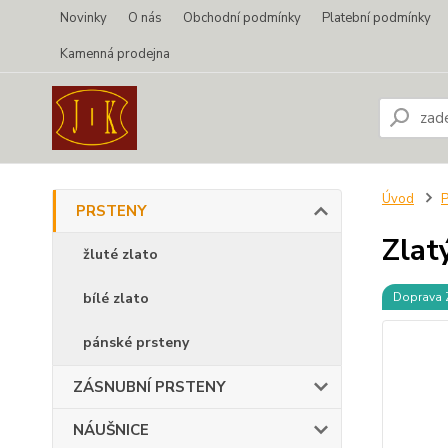
Novinky
O nás
Obchodní podmínky
Platební podmínky
Kamenná prodejna
Úvod
PRSTENY
Zlat
žluté zlato
bílé zlato
Doprava
pánské prsteny
ZÁSNUBNÍ PRSTENY
NÁUŠNICE