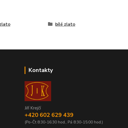
 zlato
bílé zlato
Kontakty
Jiří Krejčí
+420 602 629 439
(Po-Čt 8:30-16:30 hod., Pá 8:30-15:00 hod.)