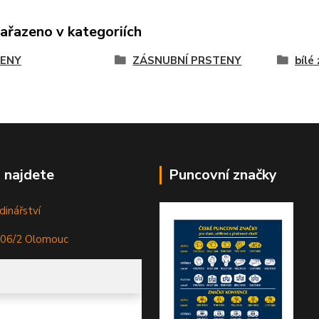
zařazeno v kategoriích
ENY
ZÁSNUBNÍ PRSTENY
bílé
 najdete
Puncovní značky
dinářství
306/2 Olomouc