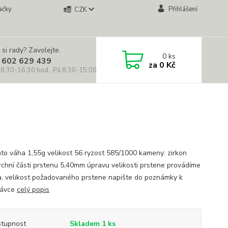
ačky
Přihlášení
CZK
 si rady? Zavolejte.
0
ks
 602 629 439
za
0 Kč
 8:30-16:30 hod., Pá 8:30-15:00 hod.)
lato váha 1,55g velikost 56 ryzost 585/1000 kameny: zirkon
vrchní části prstenu 5,40mm úpravu velikosti prstene provádíme
, velikost požadovaného prstene napište do poznámky k
návce
celý popis
tupnost
Skladem 1 ks