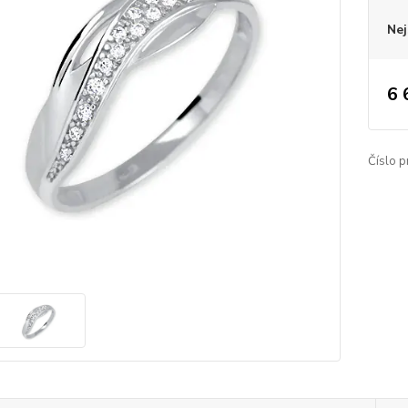
Nej
6 
Číslo p