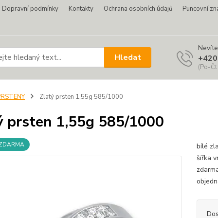
Dopravní podmínky
Kontakty
Ochrana osobních údajů
Puncovní zn
Nevíte
Hledat
+420
(Po-Čt
PRSTENY
Zlatý prsten 1,55g 585/1000
ý prsten 1,55g 585/1000
 ZDARMA
bílé z
šířka 
zdarma
objed
Dos