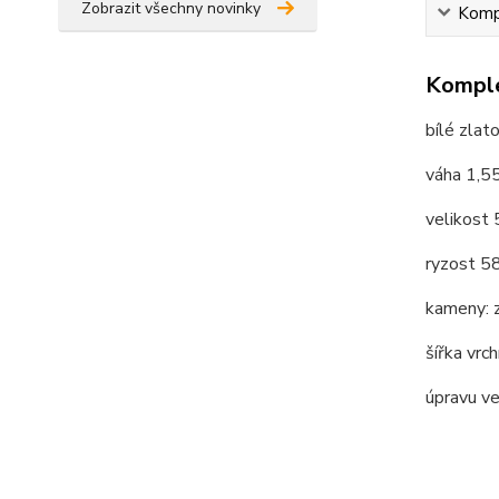
Zobrazit všechny novinky
Kompl
Komple
bílé zlat
váha 1,5
velikost
ryzost 
kameny: z
šířka vrc
úpravu v