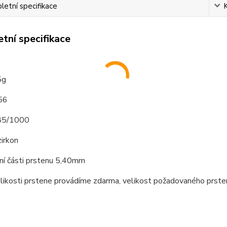
etní specifikace
tní specifikace
o
5g
 56
585/1000
irkon
hní části prstenu 5,40mm
elikosti prstene provádíme zdarma, velikost požadovaného prst