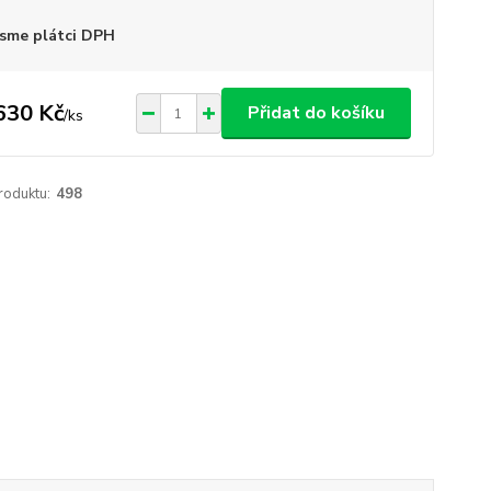
sme plátci DPH
630 Kč
Přidat do košíku
/
ks
roduktu:
498