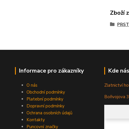
Zboží 
PRST
Informace pro zákazníky
Kde nás
O nás
Zlatnictví ho
Obchodní podmínky
Bořivojova 
Platební podmínky
Dopravní podmínky
Ochrana osobních údajů
Kontakty
Puncovní značky