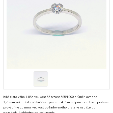
bílé zlato váha 1,85g velikost 56 ryzost 585/1000 průměr kamene
3,75mm zirkon šířka vrchní části prstenu 4,55mm úpravu velikosti prstene
provádíme zdarma, velikost požadovaného prstene napište do
poznámky k objednávce
celý popis