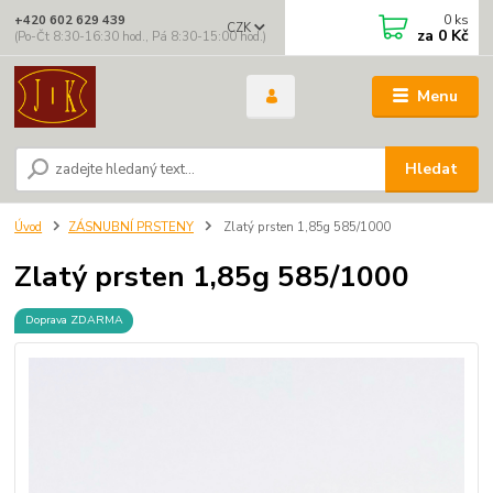
0
ks
+420 602 629 439
CZK
za
0 Kč
(Po-Čt 8:30-16:30 hod., Pá 8:30-15:00 hod.)
Menu
Hledat
Úvod
ZÁSNUBNÍ PRSTENY
Zlatý prsten 1,85g 585/1000
Zlatý prsten 1,85g 585/1000
Doprava ZDARMA