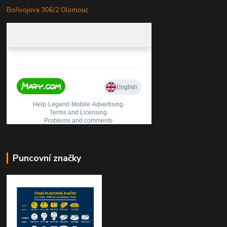
Bořivojova 306/2 Olomouc
Puncovní značky