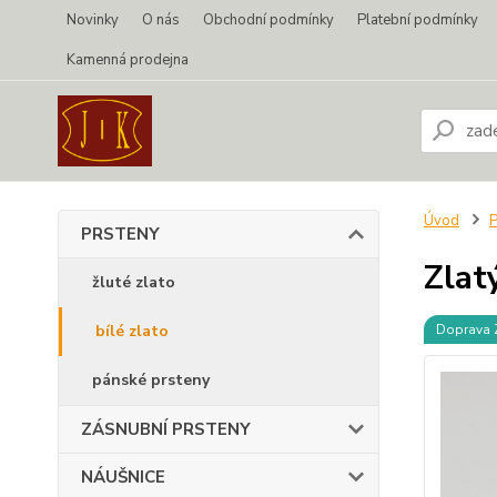
Novinky
O nás
Obchodní podmínky
Platební podmínky
Kamenná prodejna
Úvod
PRSTENY
Zlat
žluté zlato
bílé zlato
Doprava
pánské prsteny
ZÁSNUBNÍ PRSTENY
NÁUŠNICE