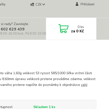
ačky
Přihlášení
CZK
 si rady? Zavolejte.
0
ks
 602 629 439
za
0 Kč
 8:30-16:30 hod., Pá 8:30-15:00 hod.)
ato váha 1,60g velikost 53 ryzost 585/1000 šířka vrchní části
u 8,60mm úpravu velikosti prstene provádíme zdarma, velikost
vaného prstene napište do poznámky k objednávce
celý
tupnost
Skladem 1 ks