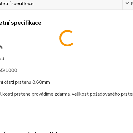
etní specifikace
tní specifikace
o
0g
 53
585/1000
hní části prstenu 8,60mm
elikosti prstene provádíme zdarma, velikost požadovaného prst