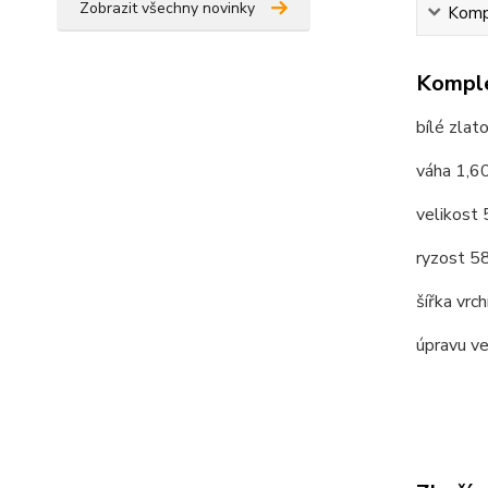
Zobrazit všechny novinky
Kompl
Komple
bílé zlat
váha 1,6
velikost
ryzost 
šířka vrc
úpravu v