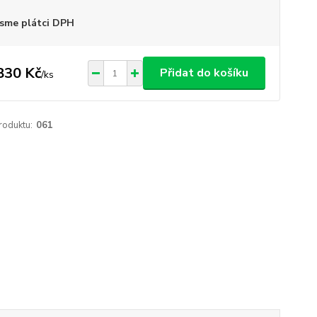
sme plátci DPH
830 Kč
Přidat do košíku
/
ks
roduktu:
061