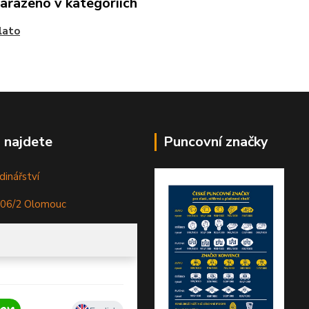
zařazeno v kategoriích
zlato
 najdete
Puncovní značky
dinářství
306/2 Olomouc