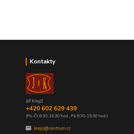
Kontakty
Jiří Krejčí
+420 602 629 439
(Po-Čt 8:30-16:30 hod., Pá 8:30-15:00 hod.)
krejci@centrum.cz