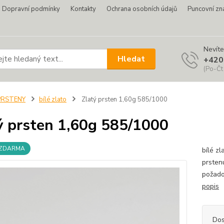
Dopravní podmínky
Kontakty
Ochrana osobních údajů
Puncovní zn
Nevíte
Hledat
+420
(Po-Čt
PRSTENY
bílé zlato
Zlatý prsten 1,60g 585/1000
ý prsten 1,60g 585/1000
 ZDARMA
bílé zl
prsten
požado
popis
Dos