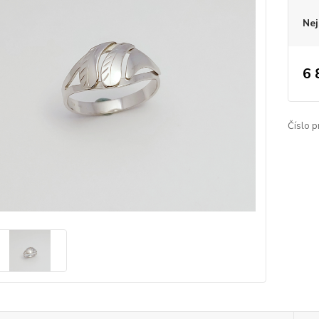
Nej
6 
Číslo p