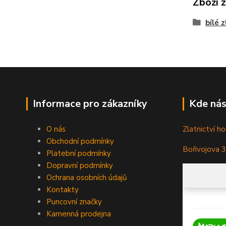
Zboží 
bílé 
Informace pro zákazníky
Kde nás
O nás
Zlatnictví ho
Obchodní podmínky
Bořivojova 
Platební podmínky
Dopravní podmínky
Ochrana osobních údajů
Kontakty
Puncovní značky
Kamenná prodejna