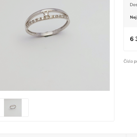
Dos
Nej
6 
Číslo p