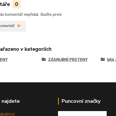
táře
0
do komentář nepřidal. Buďte první.
 komentář
zařazeno v kategoriích
ENY
ZÁSNUBNÍ PRSTENY
bílé
 najdete
Puncovní značky
dinářství