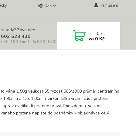
ačky
Přihlášení
CZK
 si rady? Zavolejte.
0
ks
 602 629 439
za
0 Kč
 8:30-16:30 hod., Pá 8:30-15:00 hod.)
lato váha 1,50g velikost 55 ryzost 585/1000 průměr centrálního
 1,90mm a 13x 1,00mm, zirkon šířka vrchní části prstenu
 úpravu velikosti prstene provádíme zdarma, velikost
vaného prstene napište do poznámky k objednávce
celý