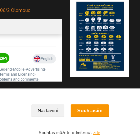
306/2 Olomouc
Souhlasím
Nastavení
Souhlas můžete odmítnout
zde
.