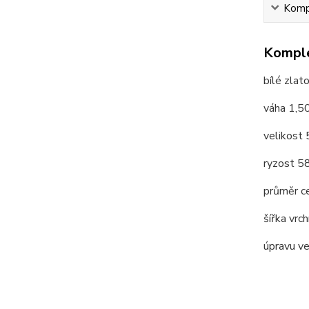
Kompl
Komple
bílé zlat
váha 1,5
velikost
ryzost 
průměr c
šířka vrc
úpravu v