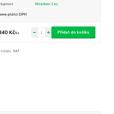
tupnost
Skladem 1 ks
sme plátci DPH
340 Kč
Přidat do košíku
/
ks
roduktu:
047