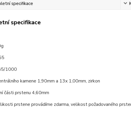
etní specifikace
tní specifikace
o
0g
 55
585/1000
entrálního kamene 1,90mm a 13x 1,00mm, zirkon
hní části prstenu 4,60mm
elikosti prstene provádíme zdarma, velikost požadovaného prst