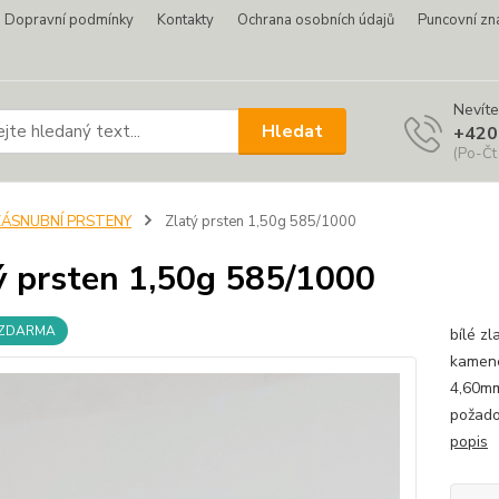
Dopravní podmínky
Kontakty
Ochrana osobních údajů
Puncovní zn
Nevíte
Hledat
+420
(Po-Čt
ZÁSNUBNÍ PRSTENY
Zlatý prsten 1,50g 585/1000
ý prsten 1,50g 585/1000
 ZDARMA
bílé z
kamene
4,60mm
požado
popis