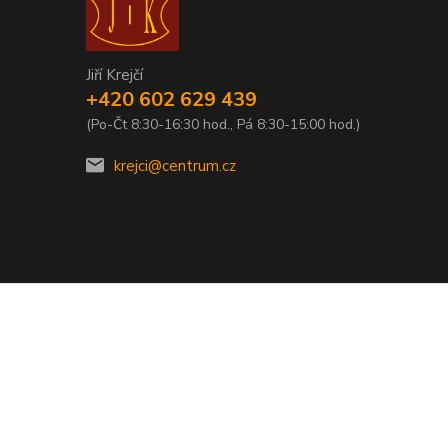
Jiří Krejčí
+420 602 629 439
(Po-Čt 8:30-16:30 hod., Pá 8:30-15:00 hod.)
krejci@centrum.cz
Vytvořeno na
Eshop-rychle.cz