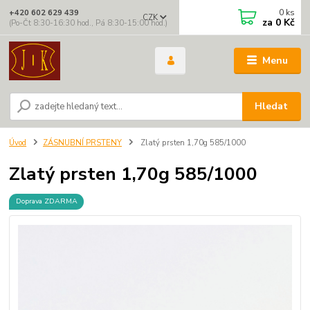
0
ks
+420 602 629 439
CZK
za
0 Kč
(Po-Čt 8:30-16:30 hod., Pá 8:30-15:00 hod.)
Menu
Hledat
Úvod
ZÁSNUBNÍ PRSTENY
Zlatý prsten 1,70g 585/1000
Zlatý prsten 1,70g 585/1000
Doprava ZDARMA