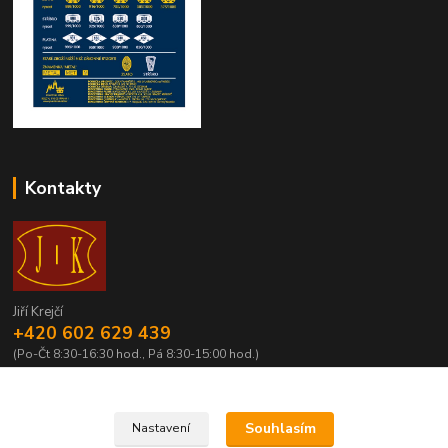
Kontakty
Jiří Krejčí
+420 602 629 439
(Po-Čt 8:30-16:30 hod., Pá 8:30-15:00 hod.)
krejci@centrum.cz
Souhlasím
Nastavení