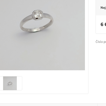
Nej
6 
Číslo p