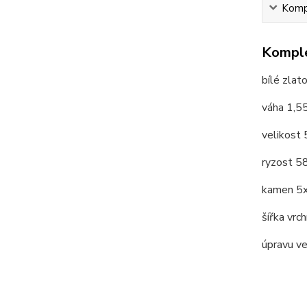
Kompl
Komple
bílé zlat
váha 1,5
velikost
ryzost 
kamen 5
šířka vrc
úpravu v