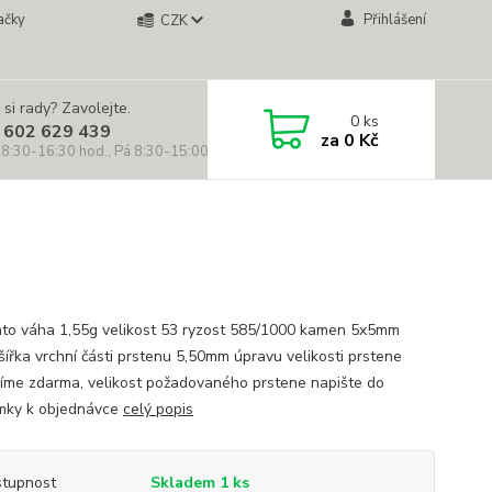
ačky
Přihlášení
CZK
 si rady? Zavolejte.
0
ks
 602 629 439
za
0 Kč
 8:30-16:30 hod., Pá 8:30-15:00 hod.)
lato váha 1,55g velikost 53 ryzost 585/1000 kamen 5x5mm
 šířka vrchní části prstenu 5,50mm úpravu velikosti prstene
íme zdarma, velikost požadovaného prstene napište do
mky k objednávce
celý popis
tupnost
Skladem 1 ks