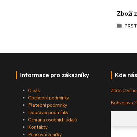
Zboží 
PRST
Informace pro zákazníky
Kde nás
O nás
Zlatnictví ho
Obchodní podmínky
Bořivojova 
Platební podmínky
Dopravní podmínky
Ochrana osobních údajů
Kontakty
Puncovní značky