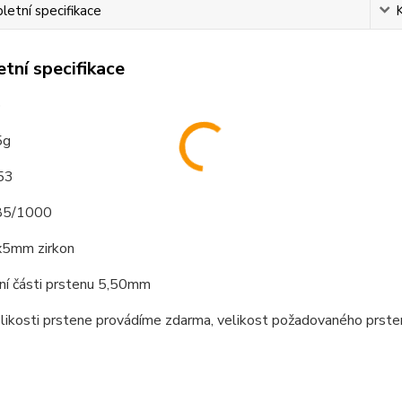
etní specifikace
tní specifikace
o
5g
 53
585/1000
x5mm zirkon
hní části prstenu 5,50mm
elikosti prstene provádíme zdarma, velikost požadovaného prst