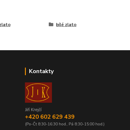
 zlato
bílé zlato
Kontakty
Jiří Krejčí
+420 602 629 439
(Po-Čt 8:30-16:30 hod., Pá 8:30-15:00 hod.)