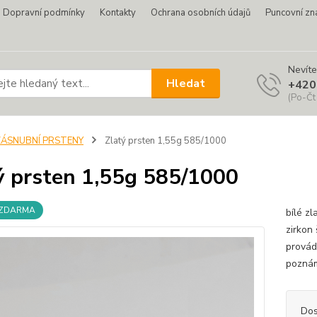
Dopravní podmínky
Kontakty
Ochrana osobních údajů
Puncovní zn
Nevíte
Hledat
+420
(Po-Čt
ZÁSNUBNÍ PRSTENY
Zlatý prsten 1,55g 585/1000
ý prsten 1,55g 585/1000
 ZDARMA
bílé z
zirkon
provád
pozná
Dos