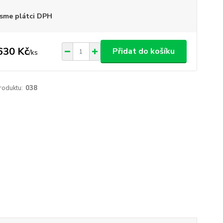
sme plátci DPH
630 Kč
Přidat do košíku
/
ks
roduktu:
038