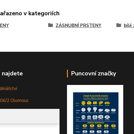
zařazeno v kategoriích
ENY
ZÁSNUBNÍ PRSTENY
bílé
 najdete
Puncovní značky
dinářství
306/2 Olomouc