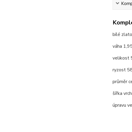
Kompl
Komple
bílé zlat
váha 1,9
velikost
ryzost 
průměr c
šířka vrc
úpravu v