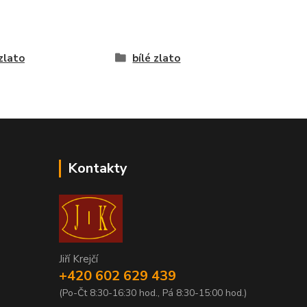
 zlato
bílé zlato
Kontakty
Jiří Krejčí
+420 602 629 439
(Po-Čt 8:30-16:30 hod., Pá 8:30-15:00 hod.)