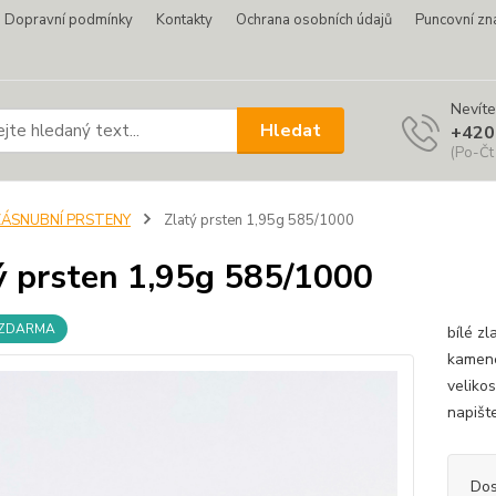
Dopravní podmínky
Kontakty
Ochrana osobních údajů
Puncovní zn
Nevíte
Hledat
+420
(Po-Čt
ZÁSNUBNÍ PRSTENY
Zlatý prsten 1,95g 585/1000
ý prsten 1,95g 585/1000
 ZDARMA
bílé z
kamene
veliko
napišt
Dos