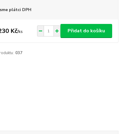
sme plátci DPH
230 Kč
Přidat do košíku
/
ks
roduktu:
037