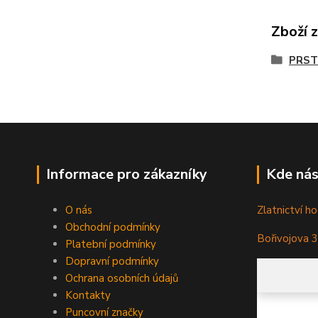
Zboží 
PRST
Informace pro zákazníky
Kde nás
O nás
Zlatnictví ho
Obchodní podmínky
Bořivojova 
Platební podmínky
Dopravní podmínky
Ochrana osobních údajů
Kontakty
Puncovní značky