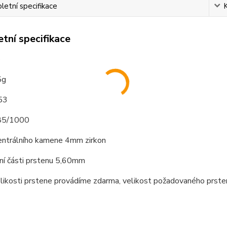
etní specifikace
tní specifikace
o
5g
 53
585/1000
entrálního kamene 4mm zirkon
hní části prstenu 5,60mm
elikosti prstene provádíme zdarma, velikost požadovaného prst