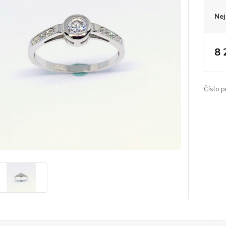
Nej
8 
Číslo p