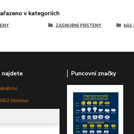
zařazeno v kategoriích
ENY
ZÁSNUBNÍ PRSTENY
bílé
 najdete
Puncovní značky
dinářství
306/2 Olomouc