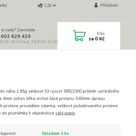
ačky
Přihlášení
CZK
 si rady? Zavolejte.
0
ks
 602 629 439
za
0 Kč
 8:30-16:30 hod., Pá 8:30-15:00 hod.)
lato váha 1,95g velikost 53 ryzost 585/1000 průměr centrálního
 4mm zirkon šířka vrchní části prstenu 5,60mm úpravu
sti prstene provádíme zdarma, velikost požadovaného prstene
e do poznámky k objednávce
celý popis
tupnost
Skladem 1 ks