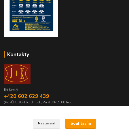
Kontakty
Jiří Krejčí
+420 602 629 439
(Po-Čt 8:30-16:30 hod., Pá 8:30-15:00 hod.)
krejci@centrum.cz
Souhlasím
Nastavení