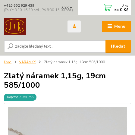
0
ks
+420 602 629 439
CZK
za
0 Kč
(Po-Čt 8:30-16:30 hod., Pá 8:30-15:00 hod.)
Menu
Hledat
Úvod
NÁRAMKY
Zlatý náramek 1,15g, 19cm 585/1000
Zlatý náramek 1,15g, 19cm
585/1000
Doprava ZDARMA