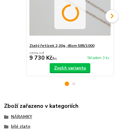
Zlatý řetízek 2,30g, 45cm 585/1000
Zlatý náram
cena od
cena od
9 730 Kč
4 740 Kč
Skladem 3 ks
/
ks
Zvolit variantu
Zboží zařazeno v kategoriích
NÁRAMKY
bílé zlato