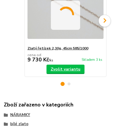
Zlatý řetízek 2,30g, 45cm 585/1000
Zlatý náram
cena od
cena od
9 730 Kč
4 740 Kč
Skladem 3 ks
/
ks
Zvolit variantu
Zboží zařazeno v kategoriích
NÁRAMKY
bílé zlato