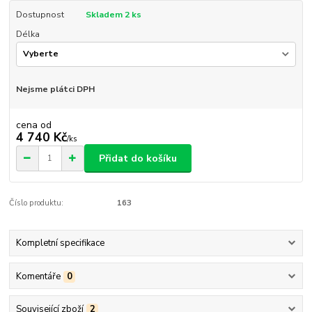
Dostupnost
Skladem 2 ks
Délka
Nejsme plátci DPH
cena od
4 740 Kč
/
ks
Přidat do košíku
Číslo produktu:
163
Kompletní specifikace
Komentáře
0
Související zboží
2