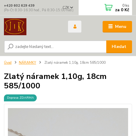
0
ks
+420 602 629 439
CZK
za
0 Kč
(Po-Čt 8:30-16:30 hod., Pá 8:30-15:00 hod.)
Menu
Hledat
Úvod
NÁRAMKY
Zlatý náramek 1,10g, 18cm 585/1000
Zlatý náramek 1,10g, 18cm
585/1000
Doprava ZDARMA