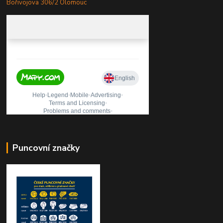
Bořivojova 306/2 Olomouc
Puncovní značky