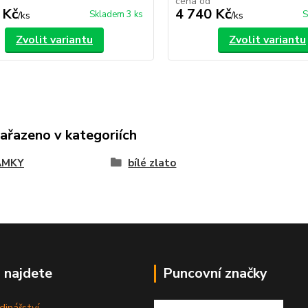
cena od
 Kč
4 740 Kč
Skladem 3 ks
S
/
ks
/
ks
Zvolit variantu
Zvolit variantu
zařazeno v kategoriích
AMKY
bílé zlato
 najdete
Puncovní značky