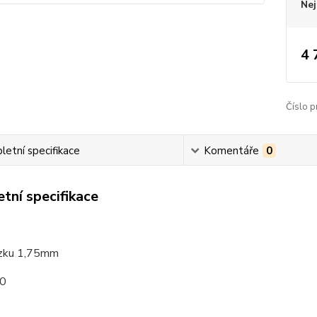
Nej
4 
Číslo p
etní specifikace
Komentáře
0
tní specifikace
o
tízku 1,75mm
0