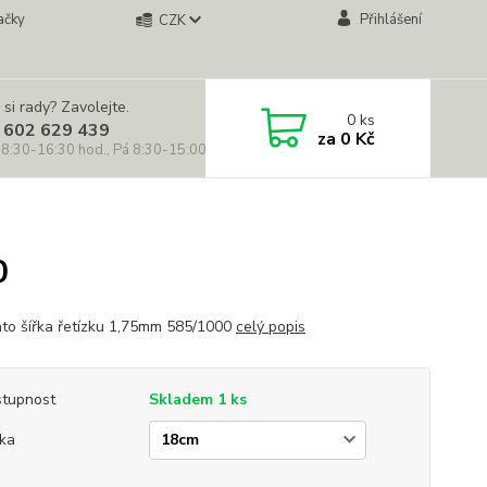
ačky
Přihlášení
CZK
 si rady? Zavolejte.
0
ks
 602 629 439
za
0 Kč
 8:30-16:30 hod., Pá 8:30-15:00 hod.)
0
lato šířka řetízku 1,75mm 585/1000
celý popis
tupnost
Skladem 1 ks
ka