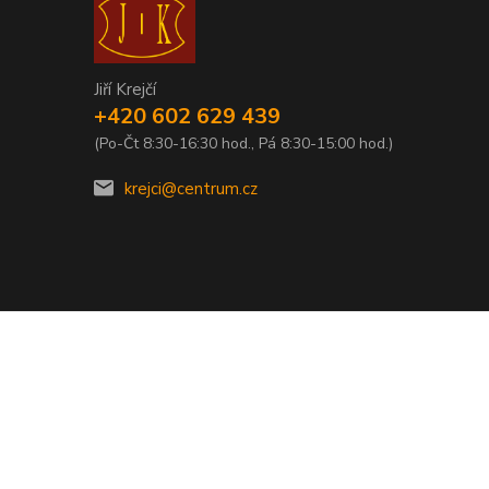
Jiří Krejčí
+420 602 629 439
(Po-Čt 8:30-16:30 hod., Pá 8:30-15:00 hod.)
krejci@centrum.cz
Vytvořeno na
Eshop-rychle.cz