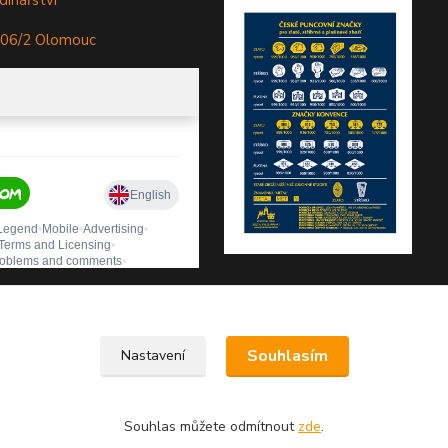
dinářství
306/2 Olomouc
Souhlasím
Nastavení
Souhlas můžete odmítnout
zde
.