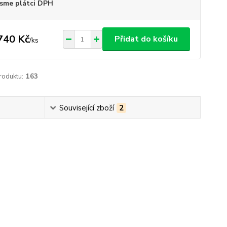
sme plátci DPH
740 Kč
Přidat do košíku
/
ks
roduktu:
163
Související zboží
2