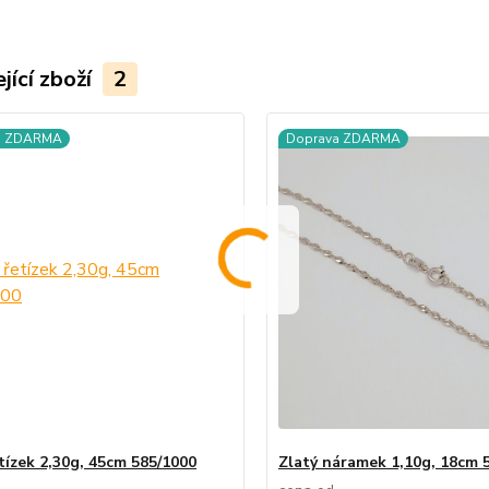
jící zboží
2
a ZDARMA
Doprava ZDARMA
etízek 2,30g, 45cm 585/1000
Zlatý náramek 1,10g, 18cm 