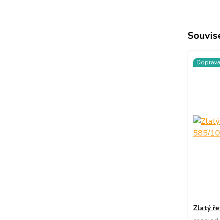
Souvise
Doprav
Zlatý ř