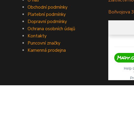
O nás
Zlatnictví ho
Obchodní podmínky
Bořivojova 
Platební podmínky
Dopravní podmínky
Ochrana osobních údajů
Kontakty
Puncovní značky
Kamenná prodejna