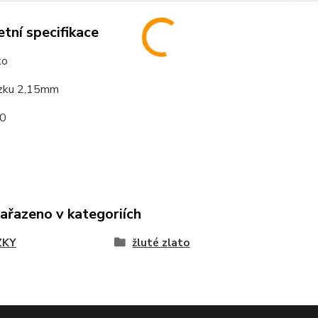
tní specifikace
to
tízku 2,15mm
0
zařazeno v kategoriích
ZKY
žluté zlato