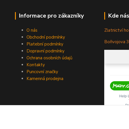
Informace pro zákazníky
Kde nás
O nás
Zlatnictví ho
Obchodní podmínky
Bořivojova 
Platební podmínky
Dopravní podmínky
Ochrana osobních údajů
Kontakty
Puncovní značky
Kamenná prodejna