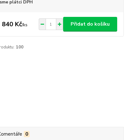
sme plátci DPH
 840 Kč
Přidat do košíku
/
ks
roduktu:
100
Komentáře
0