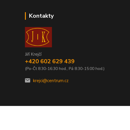
Kontakty
Jiří Krejčí
+420 602 629 439
(Po-Čt 8:30-16:30 hod., Pá 8:30-15:00 hod.)
krejci@centrum.cz