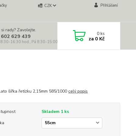
ačky
Přihlášení
CZK
 si rady? Zavolejte.
0
ks
 602 629 439
za
0 Kč
 8:30-16:30 hod., Pá 8:30-15:00 hod.)
zlato šířka řetízku 2,15mm 585/1000
celý popis
tupnost
Skladem 1 ks
ka