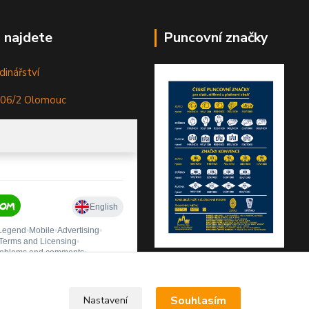
 najdete
Puncovní značky
dinářství
306/2 Olomouc
Souhlasím
Nastavení