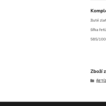
Komple
žluté zla
šířka ře
585/100
Zboží 
ŘETÍ