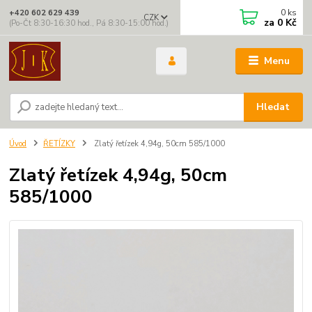
0
ks
+420 602 629 439
CZK
za
0 Kč
(Po-Čt 8:30-16:30 hod., Pá 8:30-15:00 hod.)
Menu
Hledat
Úvod
ŘETÍZKY
Zlatý řetízek 4,94g, 50cm 585/1000
Zlatý řetízek 4,94g, 50cm
585/1000