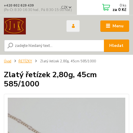
0
ks
+420 602 629 439
CZK
za
0 Kč
(Po-Čt 8:30-16:30 hod., Pá 8:30-15:00 hod.)
Menu
Hledat
Úvod
ŘETÍZKY
Zlatý řetízek 2,80g, 45cm 585/1000
Zlatý řetízek 2,80g, 45cm
585/1000