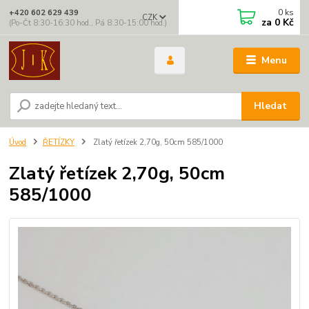
0
ks
+420 602 629 439
CZK
za
0 Kč
(Po-Čt 8:30-16:30 hod., Pá 8:30-15:00 hod.)
Menu
Hledat
Úvod
ŘETÍZKY
Zlatý řetízek 2,70g, 50cm 585/1000
Zlatý řetízek 2,70g, 50cm
585/1000