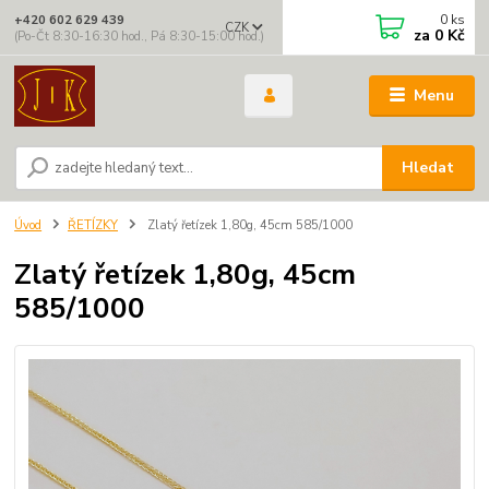
0
ks
+420 602 629 439
CZK
za
0 Kč
(Po-Čt 8:30-16:30 hod., Pá 8:30-15:00 hod.)
Menu
Hledat
Úvod
ŘETÍZKY
Zlatý řetízek 1,80g, 45cm 585/1000
Zlatý řetízek 1,80g, 45cm
585/1000