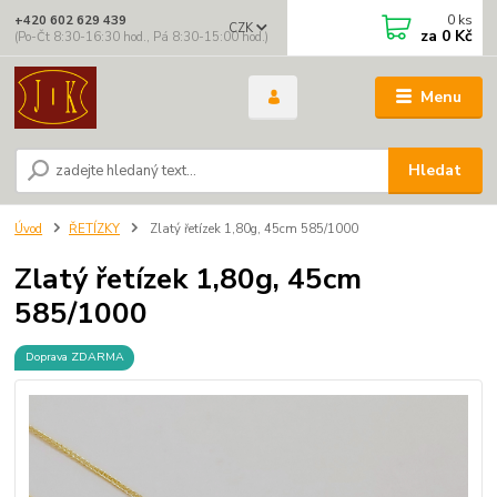
0
ks
+420 602 629 439
CZK
za
0 Kč
(Po-Čt 8:30-16:30 hod., Pá 8:30-15:00 hod.)
Menu
Hledat
Úvod
ŘETÍZKY
Zlatý řetízek 1,80g, 45cm 585/1000
Zlatý řetízek 1,80g, 45cm
585/1000
Doprava ZDARMA