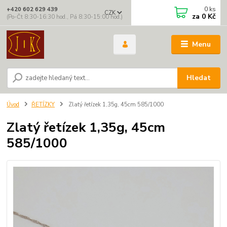
0
ks
+420 602 629 439
CZK
za
0 Kč
(Po-Čt 8:30-16:30 hod., Pá 8:30-15:00 hod.)
Menu
Hledat
Úvod
ŘETÍZKY
Zlatý řetízek 1,35g, 45cm 585/1000
Zlatý řetízek 1,35g, 45cm
585/1000