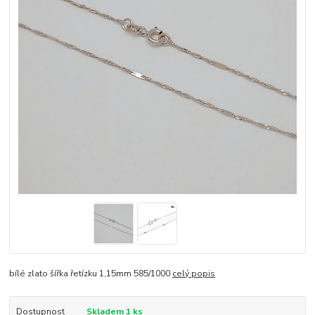
bílé zlato šířka řetízku 1,15mm 585/1000
celý popis
Dostupnost
Skladem 1 ks