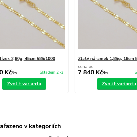
etízek 2,80g, 45cm 585/1000
Zlatý náramek 1,85g, 18cm 
cena od
0 Kč
7 840 Kč
Skladem 2 ks
S
/
ks
/
ks
Zvolit variantu
Zvolit variantu
zařazeno v kategoriích