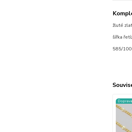
Komple
žluté zla
šířka ře
585/100
Souvise
Doprav