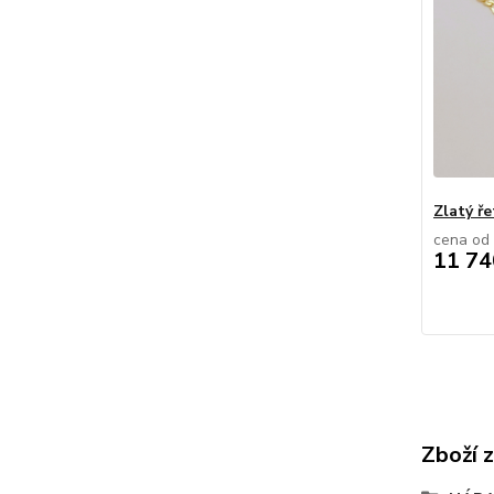
Zlatý ř
cena od
11 74
Zboží 