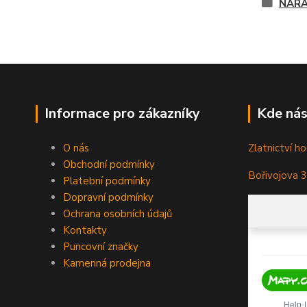
NÁR
Informace pro zákazníky
Kde nás
O nás
Zlatnictví ho
Obchodní podmínky
Bořivojova 
Platební podmínky
Dopravní podmínky
Ochrana osobních údajů
Kontakty
Puncovní značky
Kamenná prodejna