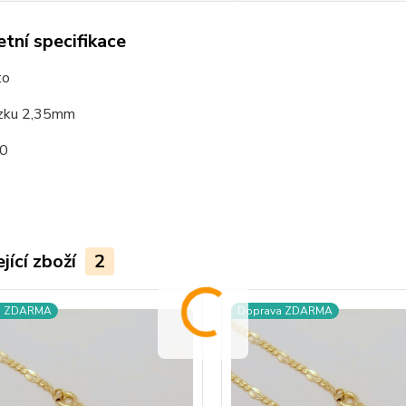
tní specifikace
to
tízku 2,35mm
0
jící zboží
2
a ZDARMA
Doprava ZDARMA