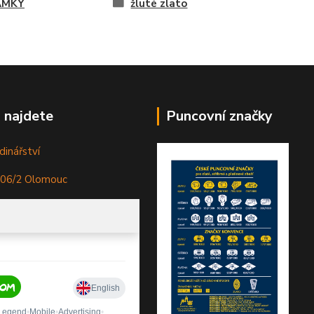
AMKY
žluté zlato
 najdete
Puncovní značky
dinářství
306/2 Olomouc