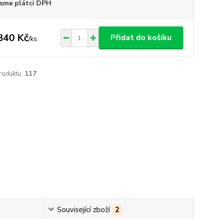
sme plátci DPH
840 Kč
Přidat do košíku
/
ks
roduktu:
117
Související zboží
2