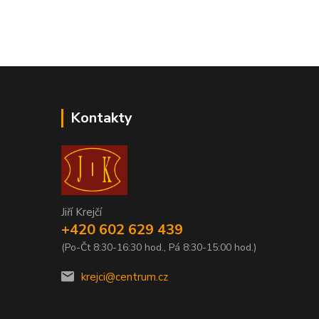
Kontakty
Jiří Krejčí
+420 602 629 439
(Po-Čt 8:30-16:30 hod., Pá 8:30-15:00 hod.)
krejci@centrum.cz