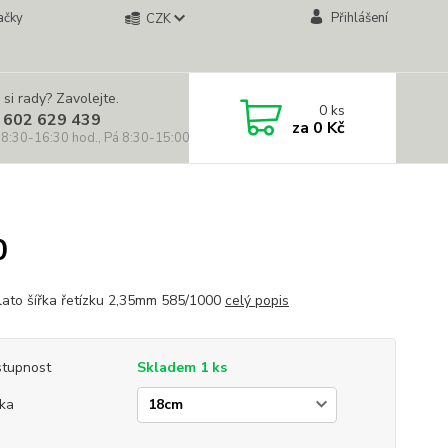
ačky
Přihlášení
CZK
 si rady? Zavolejte.
0
ks
 602 629 439
za
0 Kč
 8:30-16:30 hod., Pá 8:30-15:00 hod.)
0
zlato šířka řetízku 2,35mm 585/1000
celý popis
tupnost
Skladem 1 ks
ka