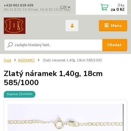
0
ks
+420 602 629 439
CZK
za
0 Kč
(Po-Čt 8:30-16:30 hod., Pá 8:30-15:00 hod.)
Menu
Hledat
Úvod
NÁRAMKY
Zlatý náramek 1,40g, 18cm 585/1000
Zlatý náramek 1,40g, 18cm
585/1000
Doprava ZDARMA