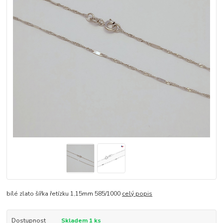
bílé zlato šířka řetízku 1,15mm 585/1000
celý popis
Dostupnost
Skladem 1 ks