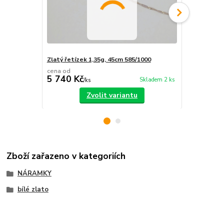
Zlatý řetízek 1,35g, 45cm 585/1000
Zlatý náram
cena od
cena od
5 740 Kč
2 640 Kč
Skladem 2 ks
/
ks
Zvolit variantu
Zboží zařazeno v kategoriích
NÁRAMKY
bílé zlato