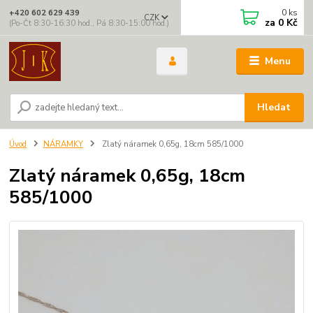
0
ks
+420 602 629 439
CZK
za
0 Kč
(Po-Čt 8:30-16:30 hod., Pá 8:30-15:00 hod.)
Menu
Hledat
Úvod
NÁRAMKY
Zlatý náramek 0,65g, 18cm 585/1000
Zlatý náramek 0,65g, 18cm
585/1000