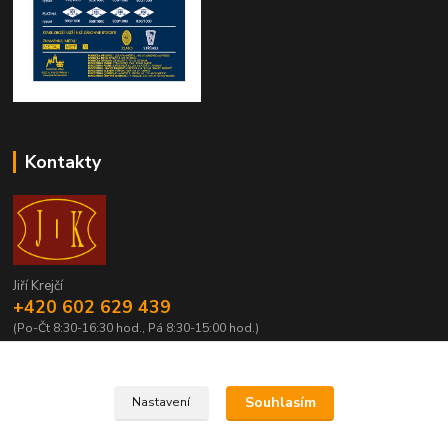
Kontakty
Jiří Krejčí
+420 602 629 439
(Po-Čt 8:30-16:30 hod., Pá 8:30-15:00 hod.)
krejci@centrum.cz
Souhlasím
Nastavení