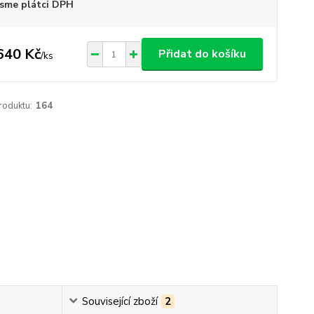
sme plátci DPH
640 Kč
Přidat do košíku
/
ks
roduktu:
164
Související zboží
2