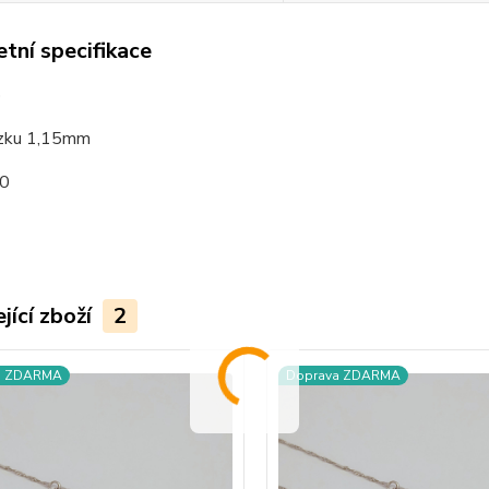
tní specifikace
o
tízku 1,15mm
0
jící zboží
2
a ZDARMA
Doprava ZDARMA