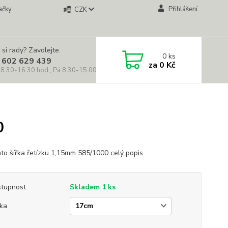
ačky
Přihlášení
CZK
 si rady? Zavolejte.
0
ks
 602 629 439
za
0 Kč
 8:30-16:30 hod., Pá 8:30-15:00 hod.)
0
lato šířka řetízku 1,15mm 585/1000
celý popis
tupnost
Skladem 1 ks
ka