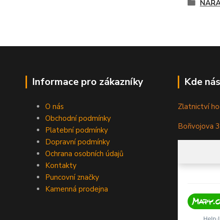
NÁR
Informace pro zákazníky
Kde nás
O nás
Zlatnictví ho
Obchodní podmínky
Bořivojova 
Platební podmínky
Dopravní podmínky
Ochrana osobních údajů
Kontakty
Puncovní značky
Kamenná prodejna