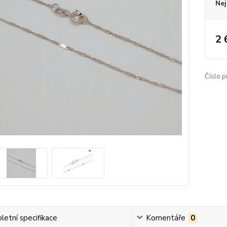
Nej
2 
Číslo p
etní specifikace
Komentáře
0