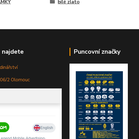
AMKY
bílé zlato
 najdete
Puncovní značky
dinářství
306/2 Olomouc