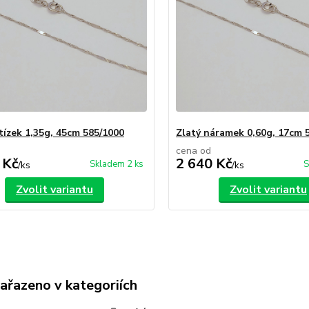
etízek 1,35g, 45cm 585/1000
Zlatý náramek 0,60g, 17cm 
cena od
 Kč
2 640 Kč
Skladem 2 ks
S
/
ks
/
ks
Zvolit variantu
Zvolit variantu
zařazeno v kategoriích