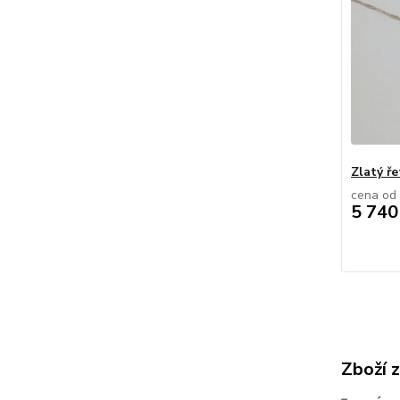
Zlatý ř
cena od
5 740
Zboží 