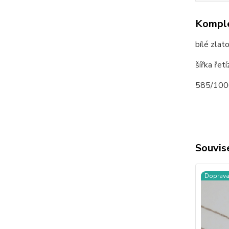
Komple
bílé zlat
šířka ře
585/100
Souvise
Doprav