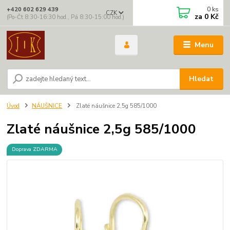
0
ks
+420 602 629 439
CZK
za
0 Kč
(Po-Čt 8:30-16:30 hod., Pá 8:30-15:00 hod.)
Menu
Hledat
Úvod
NÁUŠNICE
Zlaté náušnice 2,5g 585/1000
Zlaté náušnice 2,5g 585/1000
Doprava ZDARMA