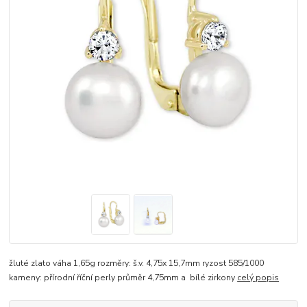
žluté zlato váha 1,65g rozměry: š.v. 4,75x 15,7mm ryzost 585/1000
kameny: přírodní říční perly průměr 4,75mm a bílé zirkony
celý popis