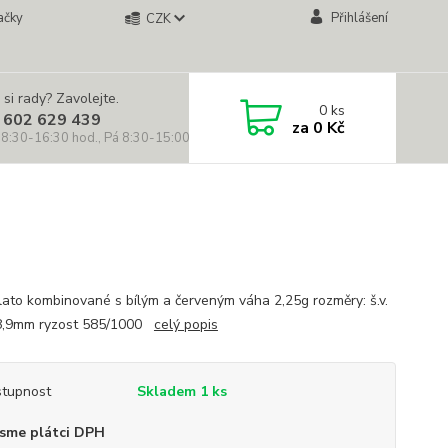
ačky
Přihlášení
CZK
 si rady? Zavolejte.
0
ks
 602 629 439
za
0 Kč
 8:30-16:30 hod., Pá 8:30-15:00 hod.)
zlato kombinované s bílým a červeným váha 2,25g rozměry: š.v.
8,9mm ryzost 585/1000
celý popis
tupnost
Skladem 1 ks
sme plátci DPH