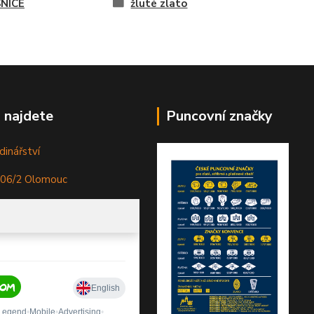
NICE
žluté zlato
 najdete
Puncovní značky
dinářství
306/2 Olomouc