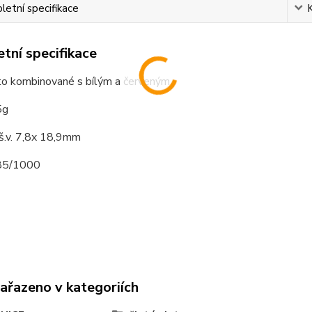
etní specifikace
tní specifikace
ato kombinované s bílým a červeným
5g
š.v. 7,8x 18,9mm
585/1000
zařazeno v kategoriích