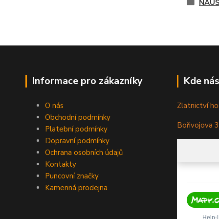
NÁUŠ
Informace pro zákazníky
Kde nás
O nás
Zlatnictví ho
Obchodní podmínky
Bořivojova 
Platební podmínky
Dopravní podmínky
Ochrana osobních údajů
Kontakty
Puncovní značky
Kamenná prodejna