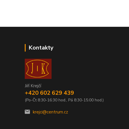
Kontakty
Jiří Krejčí
+420 602 629 439
(Po-Čt 8:30-16:30 hod., Pá 8:30-15:00 hod.)
krejci@centrum.cz