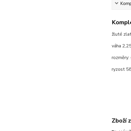
Kompl
Komple
žluté zl
váha 2,2
rozměry: 
ryzost 
Zboží 