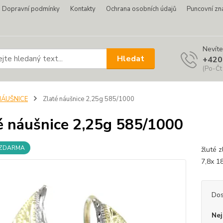
Dopravní podmínky
Kontakty
Ochrana osobních údajů
Puncovní zn
Nevíte
Hledat
+420
(Po-Čt
NÁUŠNICE
Zlaté náušnice 2,25g 585/1000
é náušnice 2,25g 585/1000
 ZDARMA
žluté 
7,8x 1
Dos
Nej