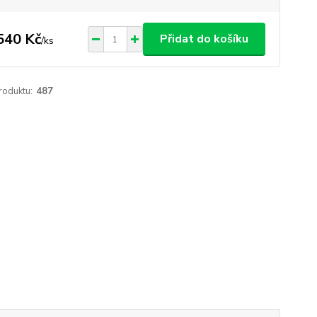
540 Kč
Přidat do košíku
/
ks
roduktu:
487