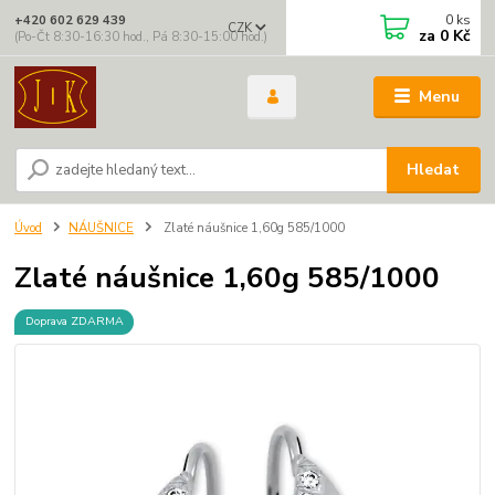
0
ks
+420 602 629 439
CZK
za
0 Kč
(Po-Čt 8:30-16:30 hod., Pá 8:30-15:00 hod.)
Menu
Hledat
Úvod
NÁUŠNICE
Zlaté náušnice 1,60g 585/1000
Zlaté náušnice 1,60g 585/1000
Doprava ZDARMA