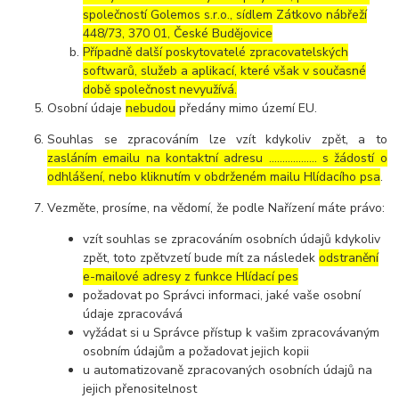
společností Golemos s.r.o., sídlem Zátkovo nábřeží
448/73, 370 01, České Budějovice
Případně další poskytovatelé zpracovatelských
softwarů, služeb a aplikací, které však v současné
době společnost nevyužívá.
Osobní údaje
nebudou
předány mimo území EU.
Souhlas se zpracováním lze vzít kdykoliv zpět, a to
zasláním emailu na kontaktní adresu ..……………. s žádostí o
odhlášení, nebo kliknutím v obdrženém mailu Hlídacího psa
.
Vezměte, prosíme, na vědomí, že podle Nařízení máte právo:
vzít souhlas se zpracováním osobních údajů kdykoliv
zpět, toto zpětvzetí bude mít za následek
odstranění
e-mailové adresy z funkce Hlídací pes
požadovat po Správci informaci, jaké vaše osobní
údaje zpracovává
vyžádat si u Správce přístup k vašim zpracovávaným
osobním údajům a požadovat jejich kopii
u automatizovaně zpracovaných osobních údajů na
jejich přenositelnost