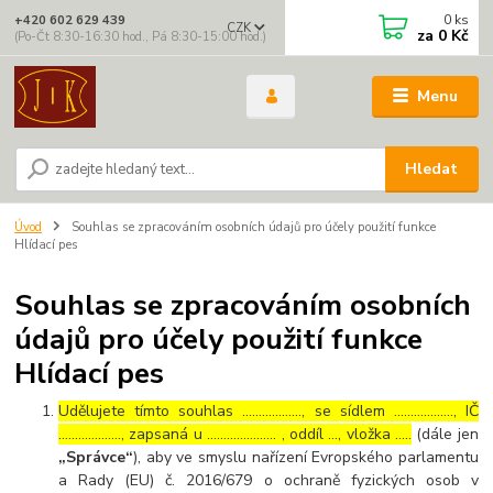
0
ks
+420 602 629 439
CZK
za
0 Kč
(Po-Čt 8:30-16:30 hod., Pá 8:30-15:00 hod.)
Menu
Hledat
Úvod
Souhlas se zpracováním osobních údajů pro účely použití funkce
Hlídací pes
Souhlas se zpracováním osobních
údajů pro účely použití funkce
Hlídací pes
Udělujete tímto souhlas ……………..., se sídlem ………………, IČ
………………., zapsaná u ………………… , oddíl …, vložka …..
(dále jen
„Správce“
), aby ve smyslu nařízení Evropského parlamentu
a Rady (EU) č. 2016/679 o ochraně fyzických osob v