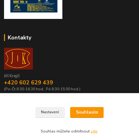
Kontakty
Jiří Krejčí
+420 602 629 439
(Po-Čt 8:30-16:30 hod., Pá 8:30-15:00 hod.)
krejci@centrum.cz
Souhlasím
Nastavení
Souhlas můžete odmítnout
zde
.
Vytvořeno na
Eshop-rychle.cz