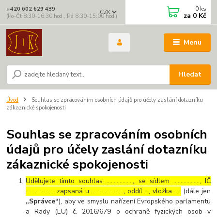
0
ks
+420 602 629 439
CZK
za
0 Kč
(Po-Čt 8:30-16:30 hod., Pá 8:30-15:00 hod.)
Menu
Hledat
Úvod
Souhlas se zpracováním osobních údajů pro účely zaslání dotazníku
zákaznické spokojenosti
Souhlas se zpracováním osobních
údajů pro účely zaslání dotazníku
zákaznické spokojenosti
Udělujete tímto souhlas ……………..., se sídlem ………………, IČ
………………., zapsaná u ………………… , oddíl …, vložka …..
(dále jen
„Správce“
), aby ve smyslu nařízení Evropského parlamentu
a Rady (EU) č. 2016/679 o ochraně fyzických osob v