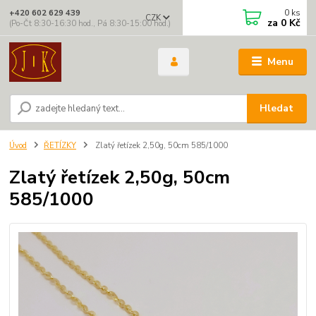
0
ks
+420 602 629 439
CZK
za
0 Kč
(Po-Čt 8:30-16:30 hod., Pá 8:30-15:00 hod.)
Menu
Hledat
Úvod
ŘETÍZKY
Zlatý řetízek 2,50g, 50cm 585/1000
Zlatý řetízek 2,50g, 50cm
585/1000