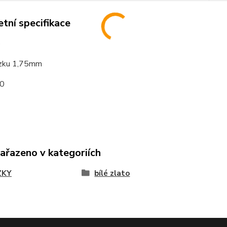
tní specifikace
o
tízku 1,75mm
0
zařazeno v kategoriích
ZKY
bílé zlato