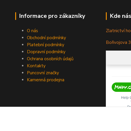
Informace pro zákazníky
Kde nás
O nás
Zlatnictví ho
Obchodní podmínky
Bořivojova 
Platební podmínky
Dopravní podmínky
Ochrana osobních údajů
Kontakty
Puncovní značky
Kamenná prodejna