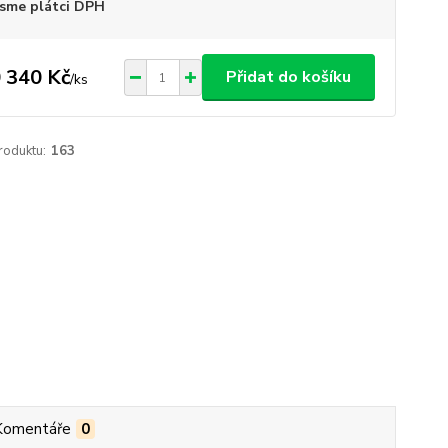
sme plátci DPH
 340 Kč
Přidat do košíku
/
ks
roduktu:
163
Komentáře
0