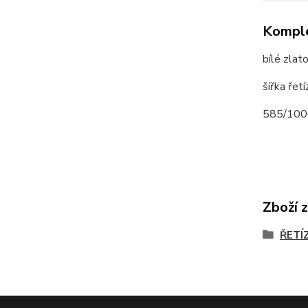
Komple
bílé zlat
šířka ře
585/100
Zboží 
ŘETÍ