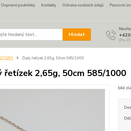
Dopravní podmínky
Kontakty
Ochrana osobních údajů
Puncovní zn
Nevíte
Hledat
+420
(Po-Čt
ŘETÍZKY
Zlatý řetízek 2,65g, 50cm 585/1000
ý řetízek 2,65g, 50cm 585/1000
bílé z
Dos
Dél