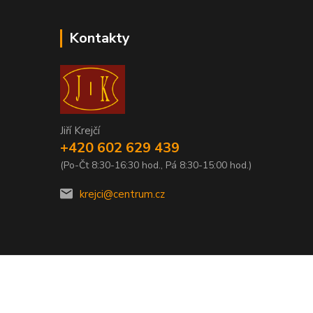
Kontakty
Jiří Krejčí
+420 602 629 439
(Po-Čt 8:30-16:30 hod., Pá 8:30-15:00 hod.)
krejci@centrum.cz