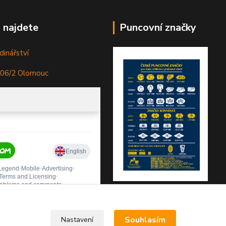
 najdete
Puncovní značky
dinářství
306/2 Olomouc
Souhlasím
Nastavení