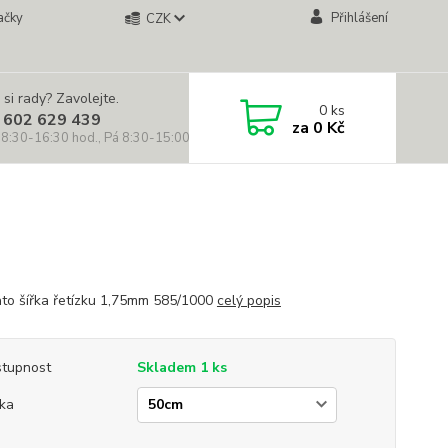
ačky
Přihlášení
CZK
 si rady? Zavolejte.
0
ks
 602 629 439
za
0 Kč
 8:30-16:30 hod., Pá 8:30-15:00 hod.)
lato šířka řetízku 1,75mm 585/1000
celý popis
tupnost
Skladem 1 ks
ka