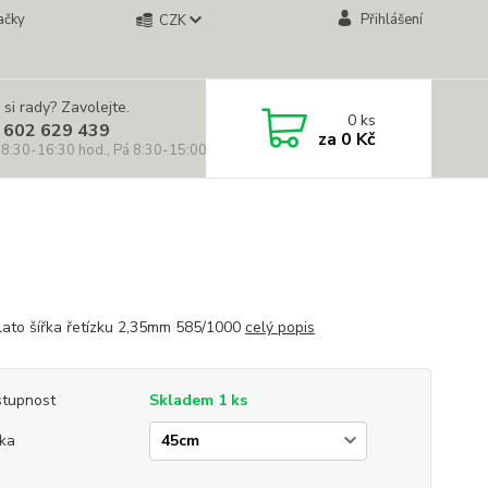
ačky
Přihlášení
CZK
 si rady? Zavolejte.
0
ks
 602 629 439
za
0 Kč
 8:30-16:30 hod., Pá 8:30-15:00 hod.)
zlato šířka řetízku 2,35mm 585/1000
celý popis
tupnost
Skladem 1 ks
ka