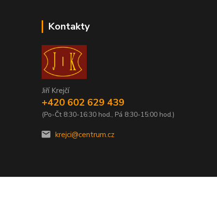
Kontakty
Jiří Krejčí
+420 602 629 439
(Po-Čt 8:30-16:30 hod., Pá 8:30-15:00 hod.)
krejci@centrum.cz