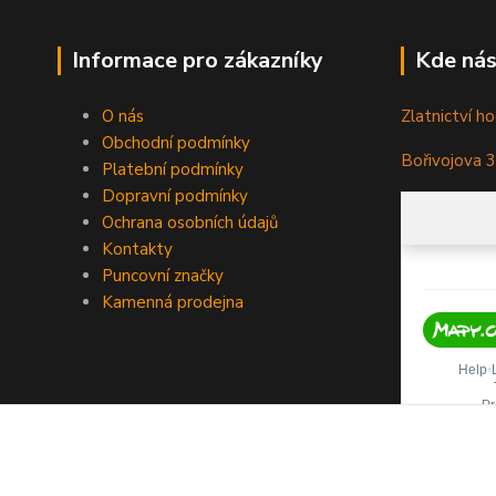
Informace pro zákazníky
Kde nás
O nás
Zlatnictví ho
Obchodní podmínky
Bořivojova 
Platební podmínky
Dopravní podmínky
Ochrana osobních údajů
Kontakty
Puncovní značky
Kamenná prodejna