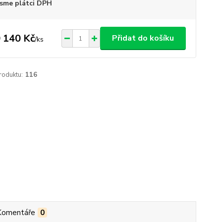
sme plátci DPH
 140 Kč
Přidat do košíku
/
ks
roduktu:
116
Komentáře
0