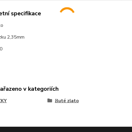
tní specifikace
to
tízku 2,35mm
0
zařazeno v kategoriích
ZKY
žluté zlato