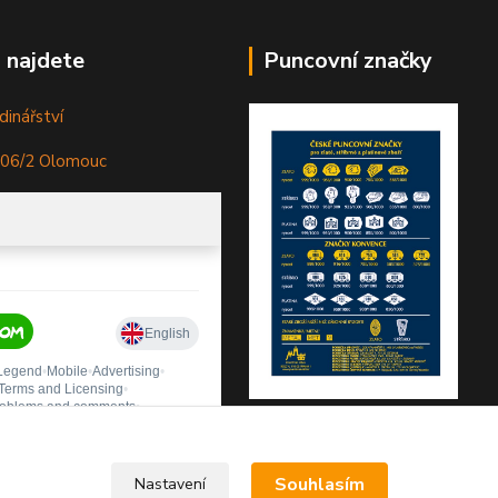
 najdete
Puncovní značky
dinářství
306/2 Olomouc
Souhlasím
Nastavení