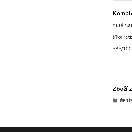
Komple
žluté zla
šířka ře
585/100
Zboží 
ŘETÍ