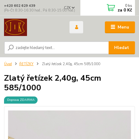
0
ks
+420 602 629 439
CZK
za
0 Kč
(Po-Čt 8:30-16:30 hod., Pá 8:30-15:00 hod.)
Menu
Hledat
Úvod
ŘETÍZKY
Zlatý řetízek 2,40g, 45cm 585/1000
Zlatý řetízek 2,40g, 45cm
585/1000
Doprava ZDARMA