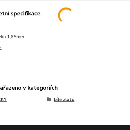
tní specifikace
o
tízku 1,65mm
0
zařazeno v kategoriích
ZKY
bílé zlato