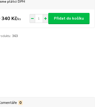
sme plátci DPH
 340 Kč
Přidat do košíku
/
ks
roduktu:
363
Komentáře
0