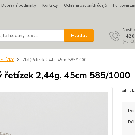
Dopravní podmínky
Kontakty
Ochrana osobních údajů
Puncovní zn
Nevíte
Hledat
+420
(Po-Čt
ŘETÍZKY
Zlatý řetízek 2,44g, 45cm 585/1000
ý řetízek 2,44g, 45cm 585/1000
bílé z
Dos
Dél