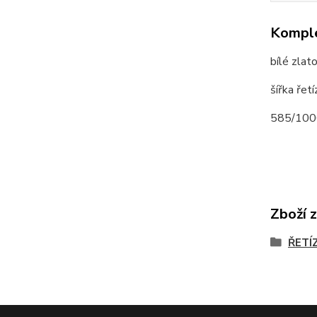
Komple
bílé zlat
šířka ře
585/100
Zboží 
ŘETÍ