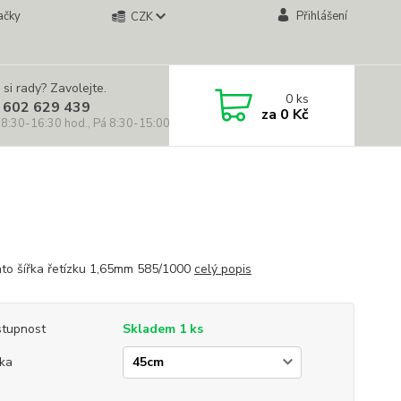
ačky
Přihlášení
CZK
 si rady? Zavolejte.
0
ks
 602 629 439
za
0 Kč
 8:30-16:30 hod., Pá 8:30-15:00 hod.)
lato šířka řetízku 1,65mm 585/1000
celý popis
tupnost
Skladem 1 ks
ka