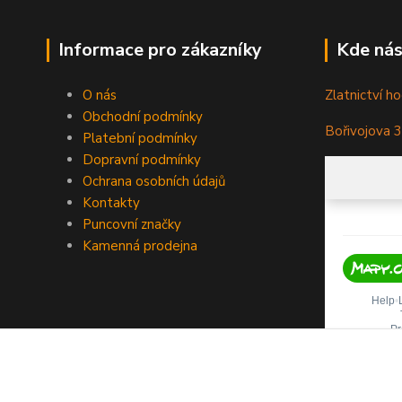
Informace pro zákazníky
Kde nás
O nás
Zlatnictví ho
Obchodní podmínky
Bořivojova 
Platební podmínky
Dopravní podmínky
Ochrana osobních údajů
Kontakty
Puncovní značky
Kamenná prodejna