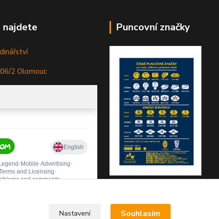
 najdete
Puncovní značky
dinářství
306/2 Olomouc
Souhlasím
Nastavení