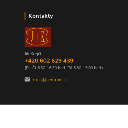
Kontakty
Jiří Krejčí
+420 602 629 439
(Po-Čt 8:30-16:30 hod., Pá 8:30-15:00 hod.)
krejci@centrum.cz