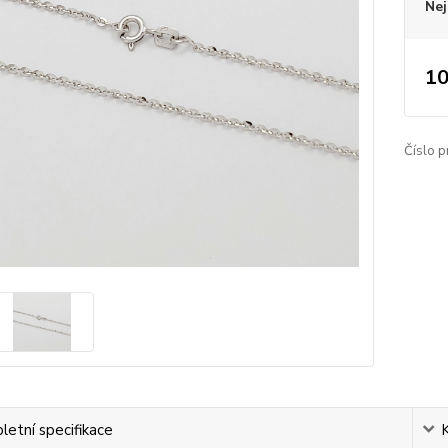
Nej
10
Číslo p
etní specifikace