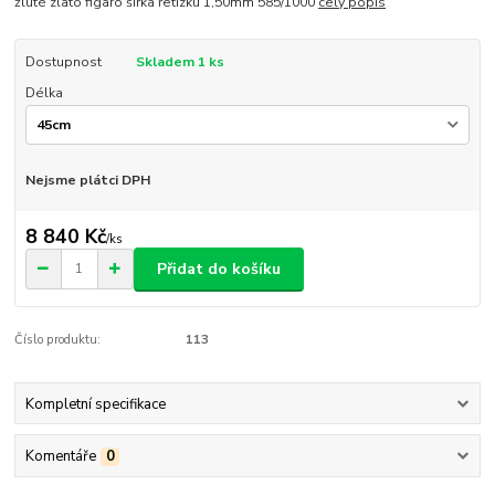
žluté zlato figaro šířka řetízku 1,50mm 585/1000
celý popis
Dostupnost
Skladem 1 ks
Délka
Nejsme plátci DPH
8 840 Kč
/
ks
Přidat do košíku
Číslo produktu:
113
Kompletní specifikace
Komentáře
0