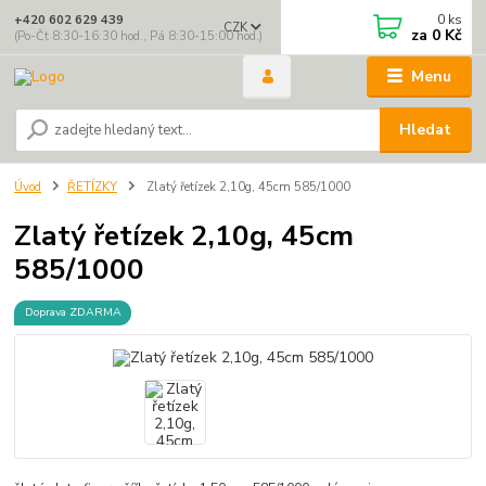
0
ks
+420 602 629 439
CZK
za
0 Kč
(Po-Čt 8:30-16:30 hod., Pá 8:30-15:00 hod.)
Menu
Hledat
Úvod
ŘETÍZKY
Zlatý řetízek 2,10g, 45cm 585/1000
Zlatý řetízek 2,10g, 45cm
585/1000
Doprava ZDARMA