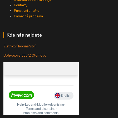
Kontakty
Puncovní značky
Kamenná prodejna
Kde nás najdete
Zlatnictví hodinářství
Bořivojova 306/2 Olomouc