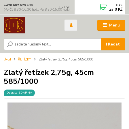
0
ks
+420 602 629 439
CZK
za
0 Kč
(Po-Čt 8:30-16:30 hod., Pá 8:30-15:00 hod.)
Menu
Hledat
Úvod
ŘETÍZKY
Zlatý řetízek 2,75g, 45cm 585/1000
Zlatý řetízek 2,75g, 45cm
585/1000
Doprava ZDARMA