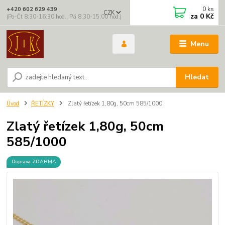
0
ks
+420 602 629 439
CZK
za
0 Kč
(Po-Čt 8:30-16:30 hod., Pá 8:30-15:00 hod.)
Menu
Hledat
Úvod
ŘETÍZKY
Zlatý řetízek 1,80g, 50cm 585/1000
Zlatý řetízek 1,80g, 50cm
585/1000
Doprava ZDARMA