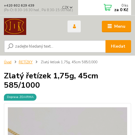
0
ks
+420 602 629 439
CZK
za
0 Kč
(Po-Čt 8:30-16:30 hod., Pá 8:30-15:00 hod.)
Menu
Hledat
Úvod
ŘETÍZKY
Zlatý řetízek 1,75g, 45cm 585/1000
Zlatý řetízek 1,75g, 45cm
585/1000
Doprava ZDARMA