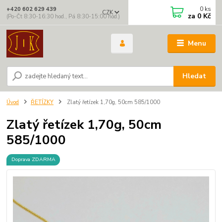
0
ks
+420 602 629 439
CZK
za
0 Kč
(Po-Čt 8:30-16:30 hod., Pá 8:30-15:00 hod.)
Menu
Hledat
Úvod
ŘETÍZKY
Zlatý řetízek 1,70g, 50cm 585/1000
Zlatý řetízek 1,70g, 50cm
585/1000
Doprava ZDARMA