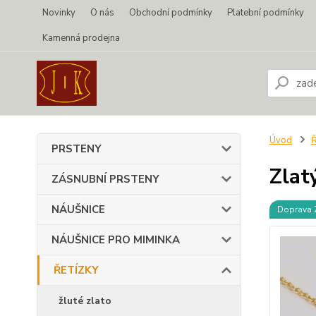
Novinky
O nás
Obchodní podmínky
Platební podmínky
Kamenná prodejna
Úvod
PRSTENY
Zlat
ZÁSNUBNÍ PRSTENY
NÁUŠNICE
Doprava
NÁUŠNICE PRO MIMINKA
ŘETÍZKY
žluté zlato