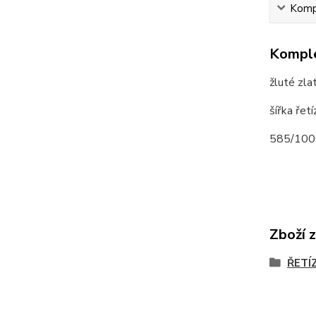
Kompl
Komple
žluté zla
šířka ře
585/100
Zboží 
ŘETÍ