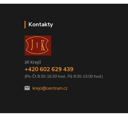
Kontakty
Jiří Krejčí
+420 602 629 439
(Po-Čt 8:30-16:30 hod., Pá 8:30-15:00 hod.)
krejci@centrum.cz