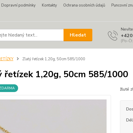
Dopravní podmínky
Kontakty
Ochrana osobních údajů
Puncovní zn
Nevíte
Hledat
+420
(Po-Čt
ŘETÍZKY
Zlatý řetízek 1,20g, 50cm 585/1000
ý řetízek 1,20g, 50cm 585/1000
 ZDARMA
žluté 
Dos
Dél