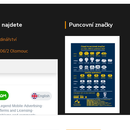
 najdete
Puncovní značky
dinářství
306/2 Olomouc