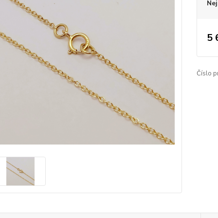
Nej
5 
Číslo p