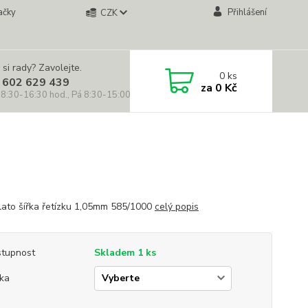
ačky
Přihlášení
CZK
 si rady? Zavolejte.
0
ks
 602 629 439
za
0 Kč
 8:30-16:30 hod., Pá 8:30-15:00 hod.)
zlato šířka řetízku 1,05mm 585/1000
celý popis
tupnost
Skladem 1 ks
ka