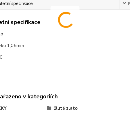
etní specifikace
tní specifikace
to
tízku 1,05mm
0
zařazeno v kategoriích
ZKY
žluté zlato