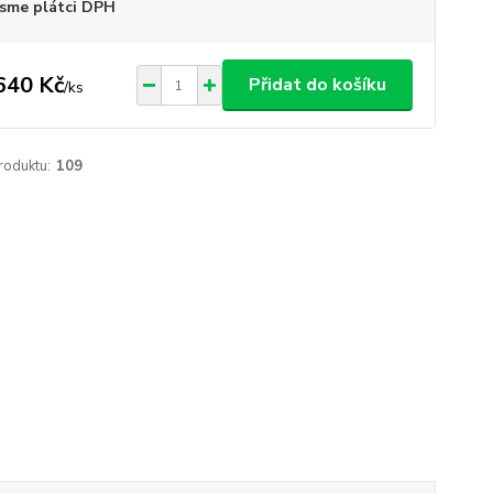
sme plátci DPH
640 Kč
Přidat do košíku
/
ks
roduktu:
109