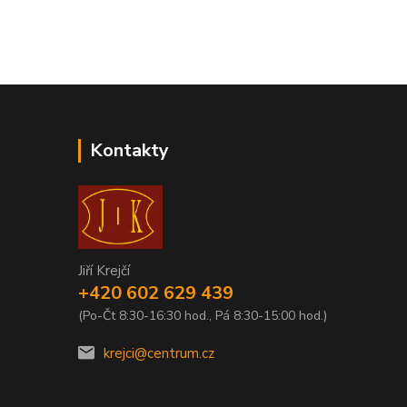
Kontakty
Jiří Krejčí
+420 602 629 439
(Po-Čt 8:30-16:30 hod., Pá 8:30-15:00 hod.)
krejci@centrum.cz