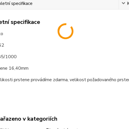
etní specifikace
tní specifikace
to
 62
585/1000
stene 16,40mm
elikosti prstene provádíme zdarma, velikost požadovaného prst
zařazeno v kategoriích