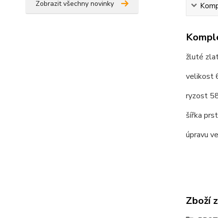
Zobrazit všechny novinky
Kompl
Komple
žluté zla
velikost
ryzost 
šířka pr
úpravu v
Zboží 