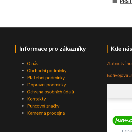
PRST
Informace pro zákazníky
Kde nás
O nás
Zlatnictví ho
Obchodní podmínky
Bořivojova 
Platební podmínky
Dopravní podmínky
Ochrana osobních údajů
Kontakty
Puncovní značky
Kamenná prodejna