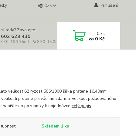
ačky
Přihlášení
CZK
 si rady? Zavolejte.
0
ks
 602 629 439
za
0 Kč
 8:30-16:30 hod., Pá 8:30-15:00 hod.)
zlato velikost 62 ryzost 585/1000 šířka prstene 16,40mm
 velikosti prstene provádíme zdarma, velikost požadovaného
e napište do poznámky k objednávce
celý popis
tupnost
Skladem 1 ks