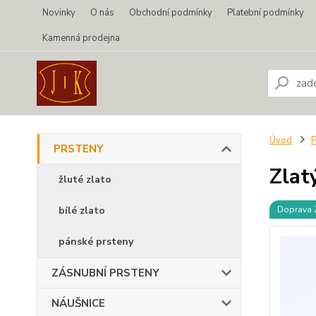
Novinky
O nás
Obchodní podmínky
Platební podmínky
Kamenná prodejna
Úvod
PRSTENY
Zlat
žluté zlato
bílé zlato
Doprava
pánské prsteny
ZÁSNUBNÍ PRSTENY
NÁUŠNICE