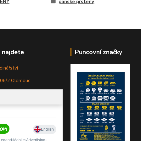
ENY
pánské prsteny
 najdete
Puncovní značky
dinářství
306/2 Olomouc