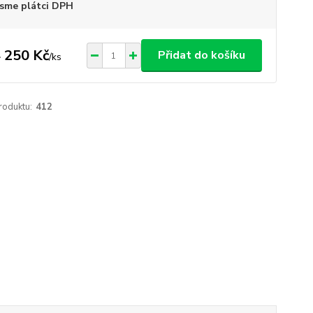
sme plátci DPH
 250 Kč
Přidat do košíku
/
ks
roduktu:
412