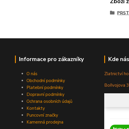
Zboží 
PRST
Informace pro zákazníky
Kde nás
O nás
Zlatnictví ho
Obchodní podmínky
Bořivojova 
Platební podmínky
Dopravní podmínky
Ochrana osobních údajů
Kontakty
Puncovní značky
Kamenná prodejna