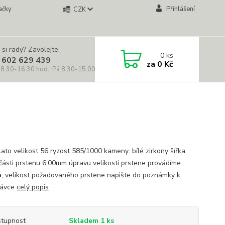
ačky
Přihlášení
CZK
 si rady? Zavolejte.
0
ks
 602 629 439
za
0 Kč
 8:30-16:30 hod., Pá 8:30-15:00 hod.)
lato velikost 56 ryzost 585/1000 kameny: bílé zirkony šířka
 části prstenu 6,00mm úpravu velikosti prstene provádíme
, velikost požadovaného prstene napište do poznámky k
návce
celý popis
tupnost
Skladem 1 ks