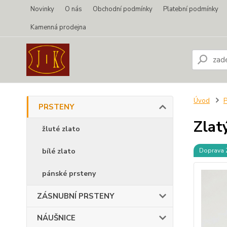
Novinky
O nás
Obchodní podmínky
Platební podmínky
Kamenná prodejna
Úvod
PRSTENY
Zlat
žluté zlato
bílé zlato
Doprava
pánské prsteny
ZÁSNUBNÍ PRSTENY
NÁUŠNICE