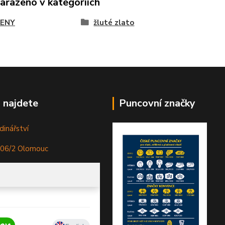
zařazeno v kategoriích
ENY
žluté zlato
 najdete
Puncovní značky
dinářství
306/2 Olomouc