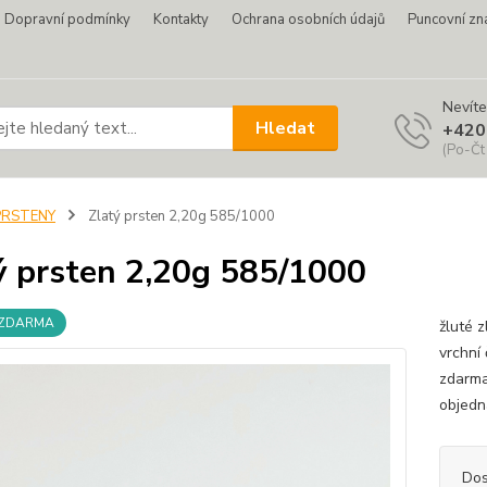
Dopravní podmínky
Kontakty
Ochrana osobních údajů
Puncovní zn
Nevíte
Hledat
+420
(Po-Čt
PRSTENY
Zlatý prsten 2,20g 585/1000
ý prsten 2,20g 585/1000
 ZDARMA
žluté z
vrchní
zdarma
objed
Dos