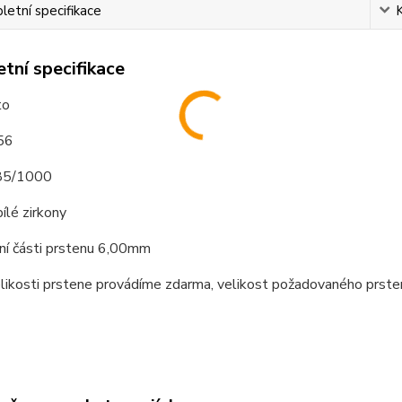
etní specifikace
tní specifikace
to
 56
585/1000
ílé zirkony
hní části prstenu 6,00mm
elikosti prstene provádíme zdarma, velikost požadovaného prst