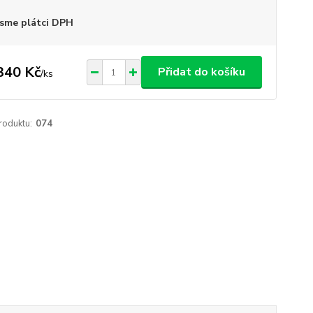
sme plátci DPH
340 Kč
Přidat do košíku
/
ks
roduktu:
074