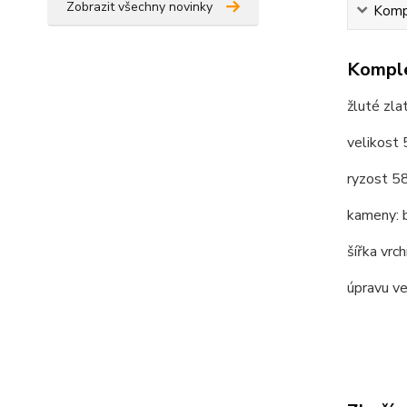
Zobrazit všechny novinky
Kompl
Komple
žluté zla
velikost
ryzost 
kameny: b
šířka vrc
úpravu v