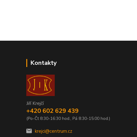
Kontakty
Jiří Krejčí
+420 602 629 439
(Po-Čt 8:30-16:30 hod., Pá 8:30-15:00 hod.)
krejci@centrum.cz