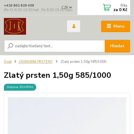
0
ks
+420 602 629 439
CZK
za
0 Kč
(Po-Čt 8:30-16:30 hod., Pá 8:30-15:00 hod.)
Menu
Hledat
Úvod
ZÁSNUBNÍ PRSTENY
Zlatý prsten 1,50g 585/1000
Zlatý prsten 1,50g 585/1000
Doprava ZDARMA