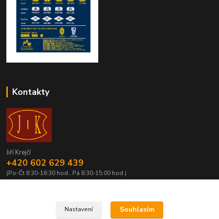
Kontakty
Jiří Krejčí
+420 602 629 439
(Po-Čt 8:30-16:30 hod., Pá 8:30-15:00 hod.)
krejci@centrum.cz
Souhlasím
Nastavení