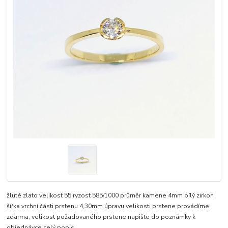
žluté zlato velikost 55 ryzost 585/1000 průměr kamene 4mm bílý zirkon
šířka vrchní části prstenu 4,30mm úpravu velikosti prstene provádíme
zdarma, velikost požadovaného prstene napište do poznámky k
objednávce
celý popis