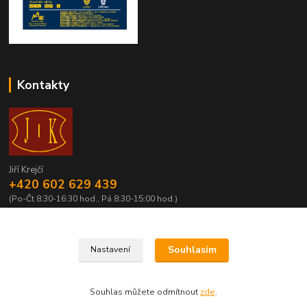
Kontakty
Jiří Krejčí
+420 602 629 439
(Po-Čt 8:30-16:30 hod., Pá 8:30-15:00 hod.)
krejci@centrum.cz
Souhlasím
Nastavení
Souhlas můžete odmítnout
zde
.
Vytvořeno na
Eshop-rychle.cz