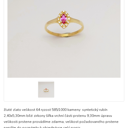
žluté zlato velikost 64 ryzost 585/1000 kameny: syntetický rubín
2,40x5,30mm bílé zirkony šířka vrchní části prstenu 9,30mm úpravu
velikosti prstene provádíme zdarma, velikost požadovaného prstene
napište do poznámky k objednávce
celý popis