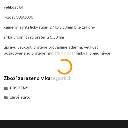
velikost 64
ryzost 585/1000
kameny: syntetický rubín 2,40x5,30mm bílé zirkony
šířka vrchní části prstenu 9,30mm
úpravu velikosti prstene provádíme zdarma, velikost
požadovaného prstene napište do poznámky k objednávce
Zboží zařazeno v kategoriích
PRSTENY
žluté zlato