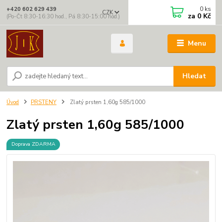
0
ks
+420 602 629 439
CZK
za
0 Kč
(Po-Čt 8:30-16:30 hod., Pá 8:30-15:00 hod.)
Menu
Hledat
Úvod
PRSTENY
Zlatý prsten 1,60g 585/1000
Zlatý prsten 1,60g 585/1000
Doprava ZDARMA