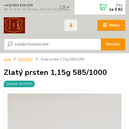
0
ks
+420 602 629 439
CZK
za
0 Kč
(Po-Čt 8:30-16:30 hod., Pá 8:30-15:00 hod.)
Menu
Hledat
Úvod
PRSTENY
Zlatý prsten 1,15g 585/1000
Zlatý prsten 1,15g 585/1000
Doprava ZDARMA