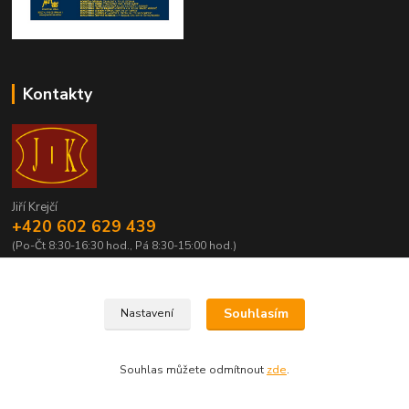
Kontakty
Jiří Krejčí
+420 602 629 439
(Po-Čt 8:30-16:30 hod., Pá 8:30-15:00 hod.)
krejci@centrum.cz
Souhlasím
Nastavení
Souhlas můžete odmítnout
zde
.
Vytvořeno na
Eshop-rychle.cz