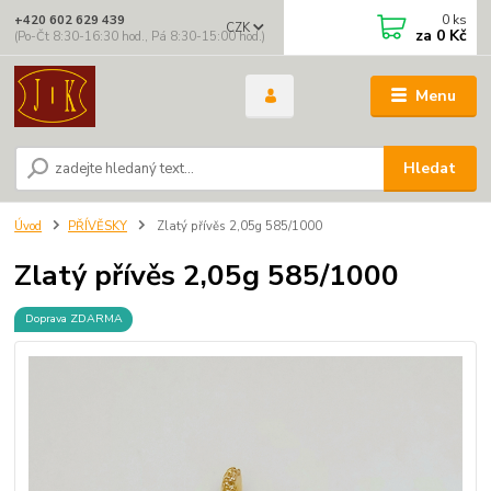
0
ks
+420 602 629 439
CZK
za
0 Kč
(Po-Čt 8:30-16:30 hod., Pá 8:30-15:00 hod.)
Menu
Hledat
Úvod
PŘÍVĚSKY
Zlatý přívěs 2,05g 585/1000
Zlatý přívěs 2,05g 585/1000
Doprava ZDARMA