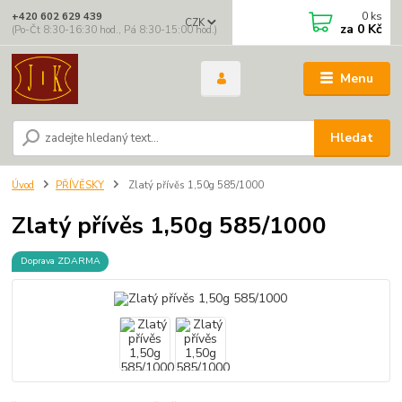
0
ks
+420 602 629 439
CZK
za
0 Kč
(Po-Čt 8:30-16:30 hod., Pá 8:30-15:00 hod.)
Menu
Hledat
Úvod
PŘÍVĚSKY
Zlatý přívěs 1,50g 585/1000
Zlatý přívěs 1,50g 585/1000
Doprava ZDARMA