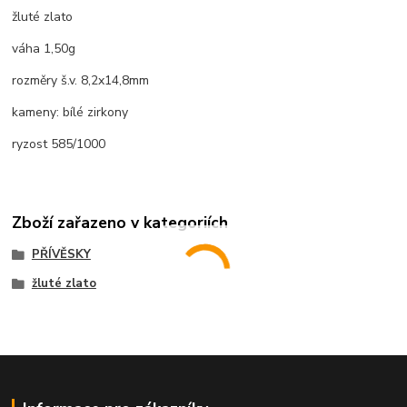
žluté zlato
váha 1,50g
rozměry š.v. 8,2x14,8mm
kameny: bílé zirkony
ryzost 585/1000
Zboží zařazeno v kategoriích
PŘÍVĚSKY
žluté zlato