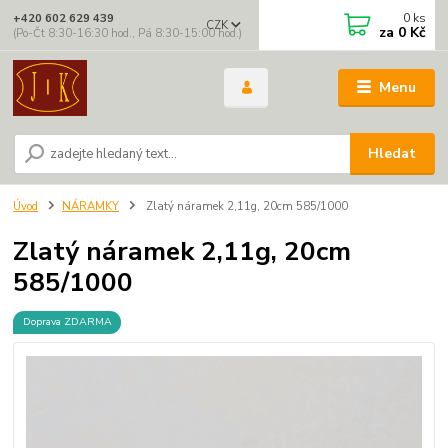
0
ks
+420 602 629 439
CZK
za
0 Kč
(Po-Čt 8:30-16:30 hod., Pá 8:30-15:00 hod.)
Menu
Hledat
Úvod
NÁRAMKY
Zlatý náramek 2,11g, 20cm 585/1000
Zlatý náramek 2,11g, 20cm
585/1000
Doprava ZDARMA