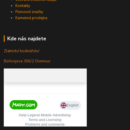
Kontakty
Puncovní značky
Kamenná prodejna
Kde nás najdete
Zlatnictví hodinářství
Bořivojova 306/2 Olomouc